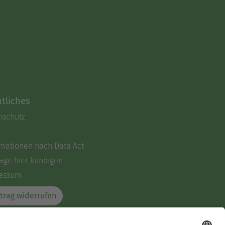
tliches
nschutz
rmationen nach Data Act
äge hier kündigen
essum
trag widerrufen