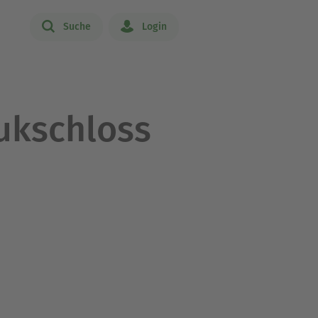
Suche
Login
ukschloss