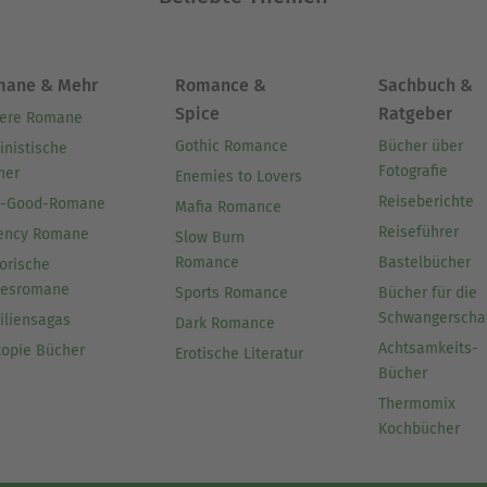
mane & Mehr
Romance &
Sachbuch &
Spice
Ratgeber
ere Romane
Gothic Romance
Bücher über
inistische
Fotografie
her
Enemies to Lovers
Reiseberichte
l-Good-Romane
Mafia Romance
Reiseführer
ency Romane
Slow Burn
Romance
Bastelbücher
orische
besromane
Sports Romance
Bücher für die
Schwangerscha
iliensagas
Dark Romance
Achtsamkeits-
topie Bücher
Erotische Literatur
Bücher
Thermomix
Kochbücher