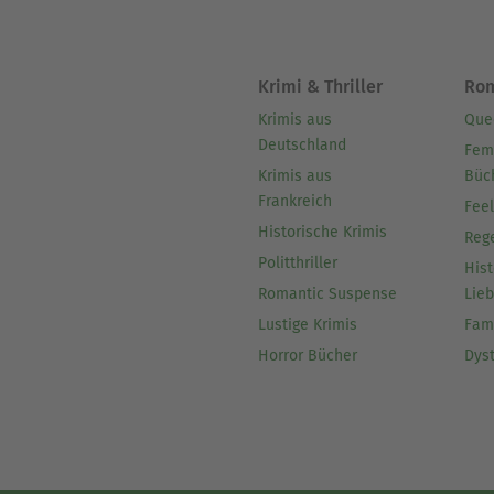
Krimi & Thriller
Ro
Krimis aus
Que
Deutschland
Fem
Krimis aus
Büc
Frankreich
Fee
Historische Krimis
Reg
Politthriller
Hist
Romantic Suspense
Lie
Lustige Krimis
Fam
Horror Bücher
Dys