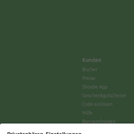
Kunden
Bücher
Preise
Skoobe App
Geschenkgutscheine
Code einlösen
Hilfe
Barrierefreiheit
Login