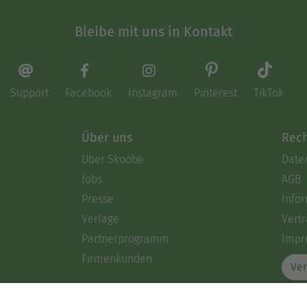
Bleibe mit uns in Kontakt
Support
Facebook
Instagram
Pinterest
TikTok
Über uns
Rech
Über Skoobe
Date
Jobs
AGB
Presse
Info
Verlage
Vertr
Partnerprogramm
Impr
Firmenkunden
Ver