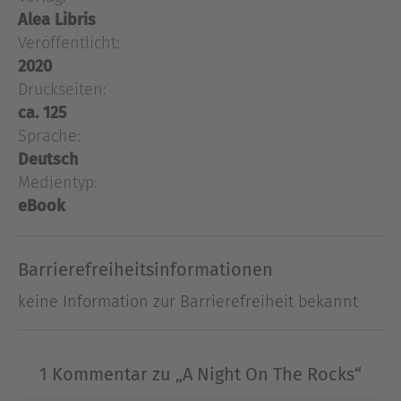
Alea Libris
quer durch Cocktailkarte und literarischer
Genres.Fantastisch, gruselig, romantisch,
Veröffentlicht:
spannend, anders – lehnt euch zurück und
2020
genießt …*präsentiert von Chefbarkeeperin
Druckseiten:
Michaela Harich
ca. 125
Sprache:
Deutsch
Über Susanne Pavlovic
Medientyp:
Susanne Pavlovic, besser bekannt als Textehexe,
eBook
ist Jahrgang 1972 und lebt im schönen Bamberg.
Sie ist als freie Lektorin und Autorin tätig. Ihre
Romane erscheinen im Amrun Verlag und im
Barrierefreiheitsinformationen
Selfpublishing.
keine Information zur Barrierefreiheit bekannt
Ausblenden
1 Kommentar zu „A Night On The Rocks“