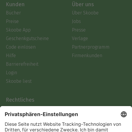
Kunden
Über uns
Bücher
Über Skoobe
Preise
Jobs
Skoobe App
Presse
Geschenkgutscheine
Verlage
Code einlösen
Partnerprogramm
Hilfe
Firmenkunden
Barrierefreiheit
Login
Skoobe liest
Rechtliches
Datenschutz
AGB
Informationen nach Data