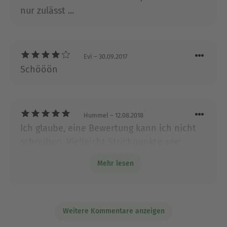
hat einen Sohn und lebt in Berlin.
nur zulässt ...
Ausblenden
Evi
– 30.09.2017
Schööön
Hummel
– 12.08.2018
Ich glaube, eine Bewertung kann ich nicht
schreiben. Vielleicht Strichpunkte wie:
nachdenklich, informativ, oft ein lächeln,
Mehr lesen
sinnig und noch mehr. Einfach.
Weitere Kommentare anzeigen