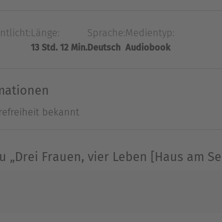
eit ihrem Wiedersehen ist viel passiert: Alexandra 
ochter Pia ist ungewollt schwanger. Und Friederik
ntlicht:
Länge:
Sprache:
Medientyp:
raum verabschieden. Doch ihr Treffen im Haus am S
13 Std. 12 Min.
Deutsch
Audiobook
ch unerwartete Richtungen lenken. Das gleichnamig
Ausblenden
rmationen
refreiheit bekannt
 „Drei Frauen, vier Leben [Haus am Se