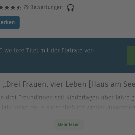
79 Bewertungen
erken
 weitere Titel mit der Flatrate von
.
 „Drei Frauen, vier Leben [Haus am See
die drei Freundinnen seit Kindertagen über Jahre g
 Jahr zuvor hatte sie schließlich wieder zusammen
die drei Freundinnen seit Kindertagen über Jahre g
Mehr lesen
 Jahr zuvor hatte sie schließlich wieder zusammen