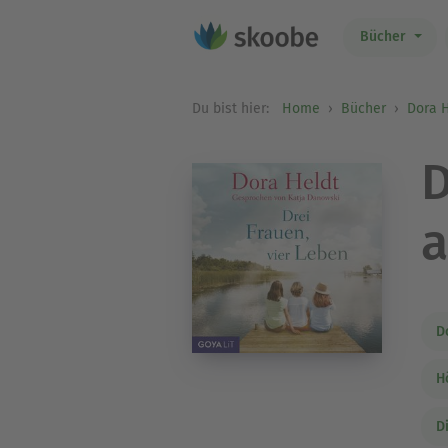
Bücher
Du bist hier:
Home
Bücher
Dora 
D
a
D
H
D