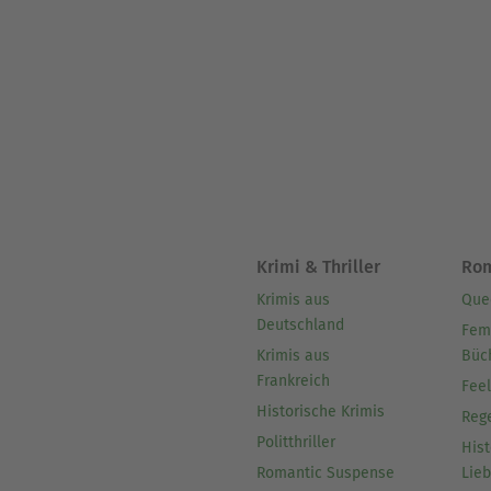
Krimi & Thriller
Ro
Krimis aus
Que
Deutschland
Fem
Krimis aus
Büc
Frankreich
Fee
Historische Krimis
Reg
Politthriller
Hist
Romantic Suspense
Lie