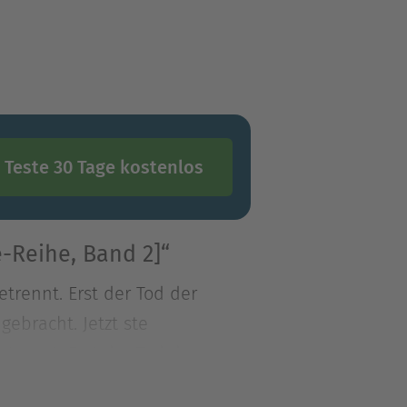
Teste 30 Tage kostenlos
-Reihe, Band 2]“
etrennt. Erst der Tod der
gebracht. Jetzt ste
etrennt. Erst der Tod der
gebracht. Jetzt steht das