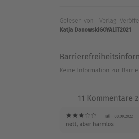
nächste Pfingsttreffen an. S
Verlegerin verloren. Jules T
Gelesen von
Verlag:
Veröffe
endgültig von ihrem Lebenst
Katja Danowski
GOYALiT
2021
ihrer aller Leben in gänzli
Barrierefreiheitsinfo
Keine Information zur Barrie
11 Kommentare zu
Juli
– 08.09.2022
nett, aber harmlos