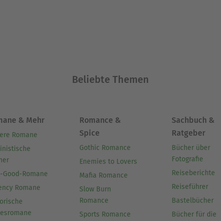
Beliebte Themen
mane & Mehr
Romance &
Sachbuch &
Spice
Ratgeber
ere Romane
Gothic Romance
Bücher über
inistische
Fotografie
her
Enemies to Lovers
Reiseberichte
l-Good-Romane
Mafia Romance
Reiseführer
ency Romane
Slow Burn
Romance
Bastelbücher
orische
besromane
Sports Romance
Bücher für die