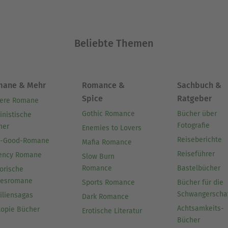
Beliebte Themen
mane & Mehr
Romance &
Sachbuch &
Spice
Ratgeber
ere Romane
Gothic Romance
Bücher über
inistische
Fotografie
her
Enemies to Lovers
Reiseberichte
l-Good-Romane
Mafia Romance
Reiseführer
ency Romane
Slow Burn
Romance
Bastelbücher
orische
besromane
Sports Romance
Bücher für die
Schwangerscha
iliensagas
Dark Romance
Achtsamkeits-
topie Bücher
Erotische Literatur
Bücher