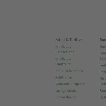
Krimi & Thriller
Ro
Krimis aus
Que
Deutschland
Fem
Krimis aus
Büc
Frankreich
Fee
Historische Krimis
Reg
Politthriller
Hist
Romantic Suspense
Lie
Lustige Krimis
Fam
Horror Bücher
Dys