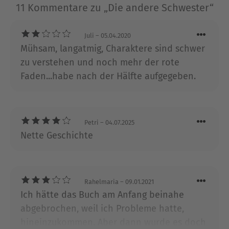
11 Kommentare zu „Die andere Schwester“
begeisterten und Welterfolge wurden. Zuletzt
erschien bei Rütten & Loening »Die Frauen
jenseits des Flusses«. Alle lieferbaren Titel der
Juli
– 05.04.2020
Autorin finden Sie unter aufbau-verlage.de.
Mühsam, langatmig, Charaktere sind schwer
Christine Strüh übertrug u. a. Kristin Hannah,
zu verstehen und noch mehr der rote
Gillian Flynn und Cecelia Ahern ins Deutsche. Sie
Faden...habe nach der Hälfte aufgegeben.
lebt in Halle. Anke Kreutzer übertrug u.a. John
Katzenbach, Christopher Paolini, Diane Setterfield,
Alice Feeney und Ashley Elston ins Deutsche, sie
lebt mit ihrer Familie in Potsdam.
Petri
– 04.07.2025
Nette Geschichte
Ausblenden
Rahelmaria
– 09.01.2021
Ich hätte das Buch am Anfang beinahe
abgebrochen, weil ich Probleme hatte,
hineinzukommen. Aber dann wurde es doch