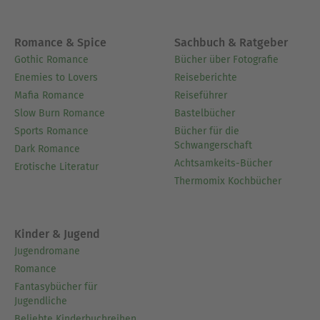
Romance & Spice
Sachbuch & Ratgeber
Gothic Romance
Bücher über Fotografie
Enemies to Lovers
Reiseberichte
Mafia Romance
Reiseführer
Slow Burn Romance
Bastelbücher
Sports Romance
Bücher für die
Schwangerschaft
Dark Romance
Achtsamkeits-Bücher
Erotische Literatur
Thermomix Kochbücher
Kinder & Jugend
Jugendromane
Romance
Fantasybücher für
Jugendliche
Beliebte Kinderbuchreihen