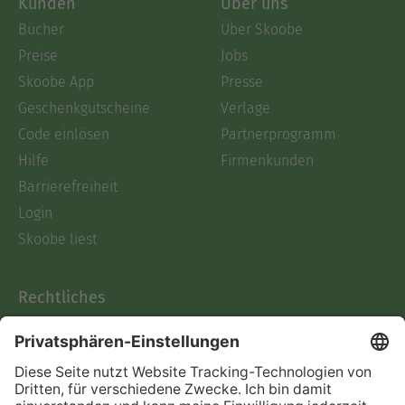
Kunden
Über uns
Bücher
Über Skoobe
Preise
Jobs
Skoobe App
Presse
Geschenkgutscheine
Verlage
Code einlösen
Partnerprogramm
Hilfe
Firmenkunden
Barrierefreiheit
Login
Skoobe liest
Rechtliches
Datenschutz
AGB
Informationen nach Data
Act