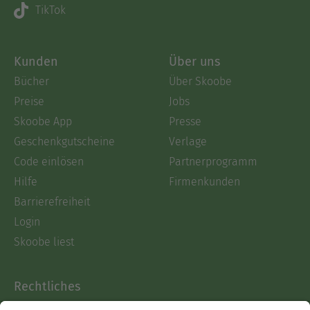
TikTok
Kunden
Über uns
Bücher
Über Skoobe
Preise
Jobs
Skoobe App
Presse
Geschenkgutscheine
Verlage
Code einlösen
Partnerprogramm
Hilfe
Firmenkunden
Barrierefreiheit
Login
Skoobe liest
Rechtliches
Datenschutz