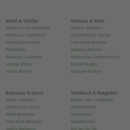
Krimi & Thriller
Romane & Mehr
Krimis aus Deutschland
Queere Romane
Krimis aus Frankreich
Feministische Bücher
Historische Krimis
Feel-Good-Romane
Politthriller
Regency Romane
Romantic Suspense
Historische Liebesromane
Lustige Krimis
Familiensagas
Horror Bücher
Dystopie Bücher
Romance & Spice
Sachbuch & Ratgeber
Gothic Romance
Bücher über Fotografie
Enemies to Lovers
Reiseberichte
Mafia Romance
Reiseführer
Slow Burn Romance
Bastelbücher
Sports Romance
Bücher für die