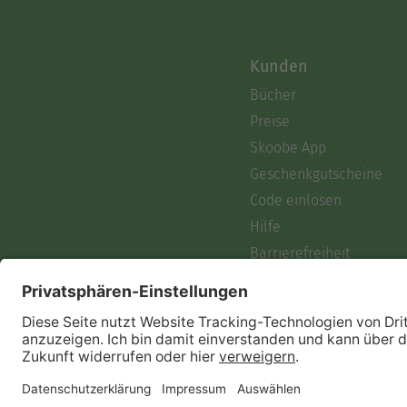
Kunden
Bücher
Preise
Skoobe App
Geschenkgutscheine
Code einlösen
Hilfe
Barrierefreiheit
Login
Skoobe liest