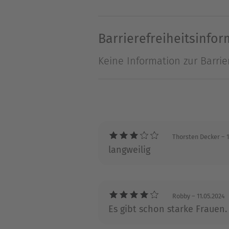
eine Entscheidung treffen 
Barrierefreiheitsinfo
Über Elisabeth Büchle
Keine Information zur Barrie
Elisabeth Büchle hat zahlre
ausgezeichnet. Ihr Markenze
abwechslungsreicher Handlun
Kindern und lebt im südde
Thorsten Decker
– 1
langweilig
Robby
– 11.05.2024
Es gibt schon starke Frauen