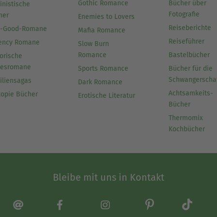
Gothic Romance
Bücher über
inistische
Fotografie
her
Enemies to Lovers
Reiseberichte
l-Good-Romane
Mafia Romance
Reiseführer
ency Romane
Slow Burn
Romance
Bastelbücher
orische
besromane
Sports Romance
Bücher für die
Schwangerscha
iliensagas
Dark Romance
Achtsamkeits-
topie Bücher
Erotische Literatur
Bücher
Thermomix
Kochbücher
Bleibe mit uns in Kontakt