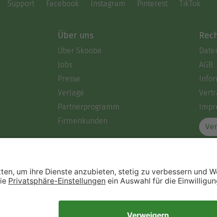
Support
Facebook
Instagram
Pinterest
TikTok
Über uns
Rech
Über Skoobe
Date
Jobs
AGB
Presse
Info
Verlage
Vertr
Partnerprogramm
Impr
Firmenkunden
Ver
Immer ein gutes Buch