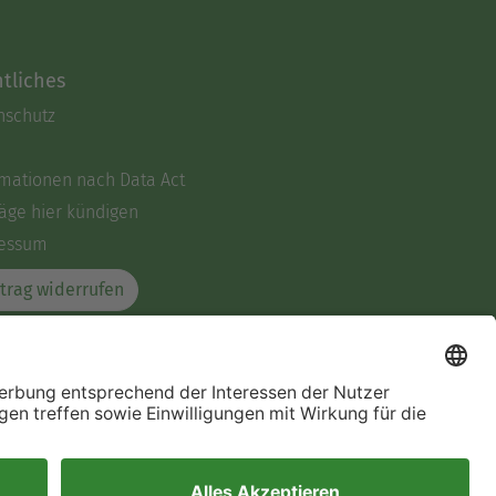
tliches
nschutz
rmationen nach Data Act
äge hier kündigen
essum
trag widerrufen