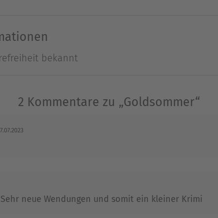
muss, trachtet jemand nach dem Leben ihres Neffe
rmationen
refreiheit bekannt
iche Bücher veröffentlicht und wurde für ihre Arb
ichen ist die Mischung aus gründlich recherchiert
g und einem guten Schuss Romantik. Sie ist verh
2 Kommentare zu „Goldsommer“
utschen Raum. www.elisabeth-buechle.de
7.07.2023
Ausblenden
. Sehr neue Wendungen und somit ein kleiner Krimi