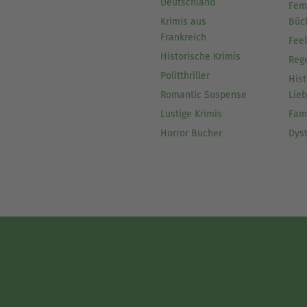
Deutschland
Fem
Krimis aus
Büc
Frankreich
Fee
Historische Krimis
Reg
Politthriller
Hist
Romantic Suspense
Lie
Lustige Krimis
Fam
Horror Bücher
Dys