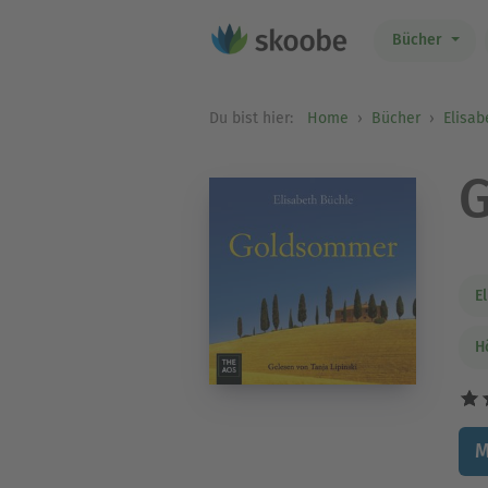
Bücher
Du bist hier:
Home
Bücher
Elisab
E
H
M