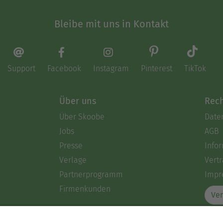
Bleibe mit uns in Kontakt
Support
Facebook
Instagram
Pinterest
TikTok
Über uns
Rech
Über Skoobe
Date
Jobs
AGB
Presse
Info
Verlage
Vertr
Partnerprogramm
Impr
Firmenkunden
Ver