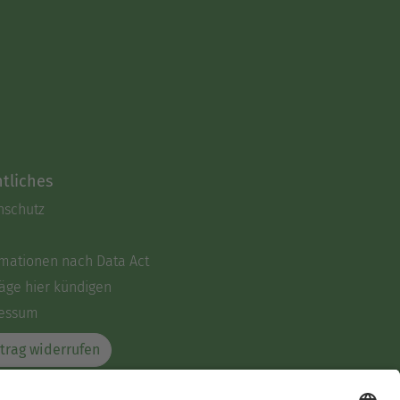
tliches
nschutz
rmationen nach Data Act
äge hier kündigen
essum
trag widerrufen