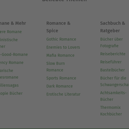
mane & Mehr
Romance &
Sachbuch &
Spice
Ratgeber
ere Romane
Gothic Romance
Bücher über
inistische
Fotografie
her
Enemies to Lovers
Reiseberichte
l-Good-Romane
Mafia Romance
Reiseführer
ency Romane
Slow Burn
Romance
Bastelbücher
orische
besromane
Sports Romance
Bücher für die
Schwangerscha
iliensagas
Dark Romance
Achtsamkeits-
topie Bücher
Erotische Literatur
Bücher
Thermomix
Kochbücher