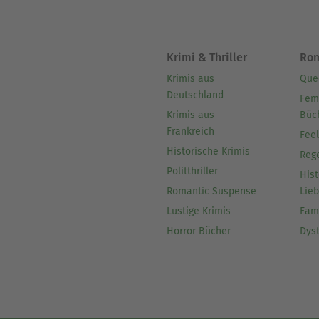
Krimi & Thriller
Ro
Krimis aus
Que
Deutschland
Fem
Krimis aus
Büc
Frankreich
Fee
Historische Krimis
Reg
Politthriller
Hist
Romantic Suspense
Lie
Lustige Krimis
Fam
Horror Bücher
Dys