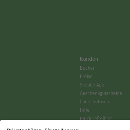
Kunden
Bücher
Preise
Skoobe App
Geschenkgutscheine
Code einlösen
Hilfe
Barrierefreiheit
Login