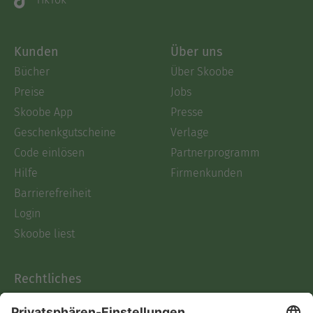
Kunden
Über uns
Bücher
Über Skoobe
Preise
Jobs
Skoobe App
Presse
Geschenkgutscheine
Verlage
Code einlösen
Partnerprogramm
Hilfe
Firmenkunden
Barrierefreiheit
Login
Skoobe liest
Rechtliches
Datenschutz