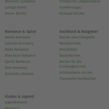
Romantic Suspense
Historische Liebesromane
Lustige Krimis
Familiensagas
Horror Bücher
Dystopie Bücher
Romance & Spice
Sachbuch & Ratgeber
Gothic Romance
Bücher über Fotografie
Enemies to Lovers
Reiseberichte
Mafia Romance
Reiseführer
Slow Burn Romance
Bastelbücher
Sports Romance
Bücher für die
Schwangerschaft
Dark Romance
Achtsamkeits-Bücher
Erotische Literatur
Thermomix Kochbücher
Kinder & Jugend
Jugendromane
Romance