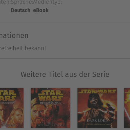
iten:
Sprache:
Medientyp:
pickten Kinoereignis des Jahres 2016 Rogue One - 
Deutsch
eBook
Ausblenden
rmationen
refreiheit bekannt
Weitere Titel aus der Serie