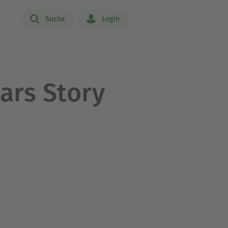
Suche
Login
ars Story