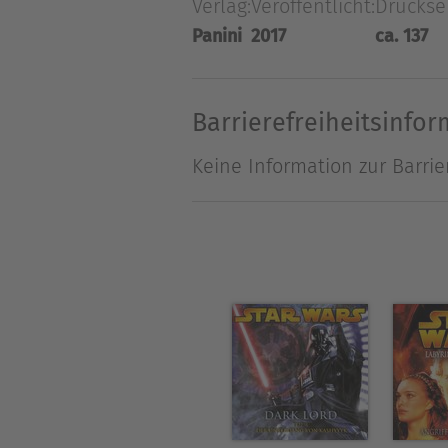
Verlag:
Veröffentlicht:
Druckse
Alexander Freed zum starges
Panini
2017
ca. 137
Barrierefreiheitsinfo
Keine Information zur Barrie