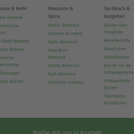
mane & Mehr
Romance &
Sachbuch &
Spice
Ratgeber
ere Romane
Gothic Romance
Bücher über
inistische
Fotografie
her
Enemies to Lovers
Reiseberichte
l-Good-Romane
Mafia Romance
Reiseführer
ency Romane
Slow Burn
Romance
Bastelbücher
orische
besromane
Sports Romance
Bücher für die
Schwangerscha
iliensagas
Dark Romance
Achtsamkeits-
topie Bücher
Erotische Literatur
Bücher
Thermomix
Kochbücher
Bleibe mit uns in Kontakt