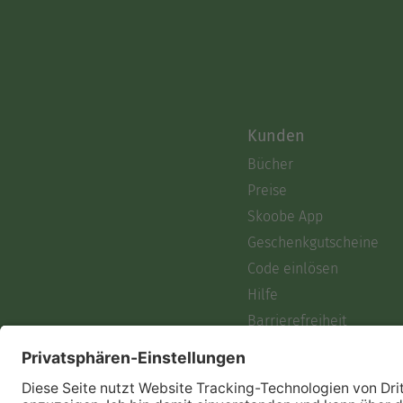
Kunden
Bücher
Preise
Skoobe App
Geschenkgutscheine
Code einlösen
Hilfe
Barrierefreiheit
Login
Skoobe liest