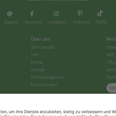
Support
Facebook
Instagram
Pinterest
TikTok
Über uns
Rech
Über Skoobe
Date
Jobs
AGB
Presse
Info
Verlage
Vertr
Partnerprogramm
Impr
Firmenkunden
Ver