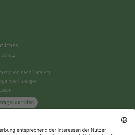
tliches
nschutz
rmationen nach Data Act
äge hier kündigen
essum
trag widerrufen