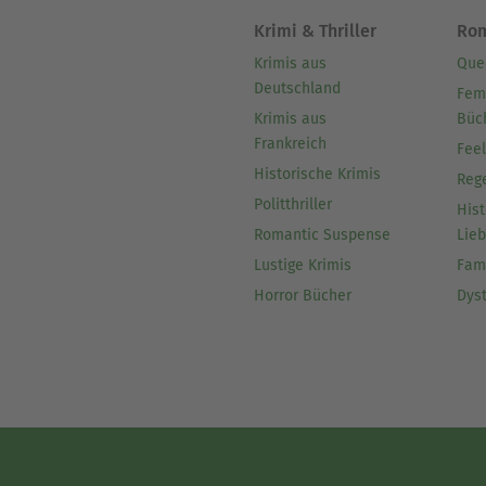
Krimi & Thriller
Ro
Krimis aus
Que
Deutschland
Fem
Krimis aus
Büc
Frankreich
Fee
Historische Krimis
Reg
Politthriller
Hist
Romantic Suspense
Lie
Lustige Krimis
Fam
Horror Bücher
Dys