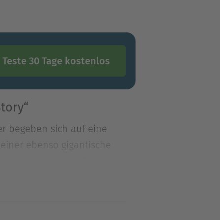
Teste 30 Tage kostenlos
tory“
r begeben sich auf eine
 einer ebenso gigantische
r begeben sich auf eine
e einer ebenso gigantischen
de ist vom ersten Todesstern
oman von Star Wars-StarAutor