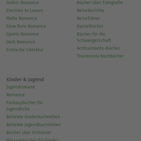
Gothic Romance
Bücher über Fotografie
Enemies to Lovers
Reiseberichte
Mafia Romance
Reiseführer
Slow Burn Romance
Bastelbücher
Sports Romance
Bücher für die
Schwangerschaft
Dark Romance
Achtsamkeits-Bücher
Erotische Literatur
Thermomix Kochbücher
Kinder & Jugend
Jugendromane
Romance
Fantasybücher für
Jugendliche
Beliebte Kinderbuchreihen
Beliebte Jugendbuchreihen
Bücher über Einhörner
Wissensbücher für Kinder