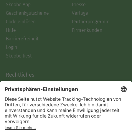
Skoobe App
Presse
Geschenkgutscheine
Verlage
Code einlösen
Partnerprogramm
Hilfe
Firmenkunden
Barrierefreiheit
Login
Skoobe liest
Rechtliches
Datenschutz
AGB
Informationen nach Data
Act
Verträge hier kündigen
Impressum