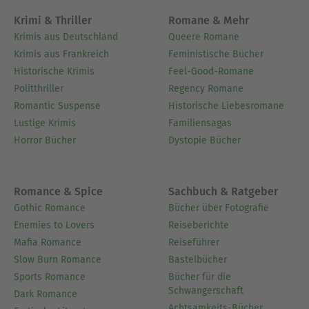
Über Gereon Wolter
Krimi & Thriller
Romane & Mehr
Gereon Wolter (*1975) hat erfolgreich ein Studium
Krimis aus Deutschland
Queere Romane
der Geschichte und Philosophie abgebrochen. Er
Krimis aus Frankreich
Feministische Bücher
schreibt bevorzugt historische Romane und High
Historische Krimis
Feel-Good-Romane
Fantasy. Seine historischen Romane sind
Politthriller
Regency Romane
überwiegend im mittelalterlichen England
Romantic Suspense
Historische Liebesromane
angesiedelt und verweben geschichtliche Fakten
Lustige Krimis
Familiensagas
und fiktionale Vorkommnisse.
Horror Bücher
Dystopie Bücher
Ausblenden
Romance & Spice
Sachbuch & Ratgeber
Gothic Romance
Bücher über Fotografie
Enemies to Lovers
Reiseberichte
Mafia Romance
Reiseführer
Slow Burn Romance
Bastelbücher
Sports Romance
Bücher für die
Schwangerschaft
Dark Romance
Achtsamkeits-Bücher