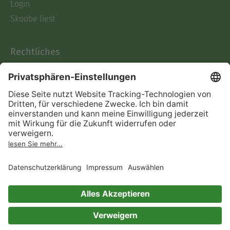
Login
Skoobe liest
Rechtliches
Datenschutz
AGB
Informationen nach Data
Act
Verträge hier kündigen
Impressum
Vertrag widerrufen
Immer ein gutes Buch