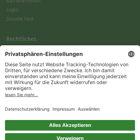
Barrierefreiheit
Login
Skoobe liest
Rechtliches
Datenschutz
AGB
Informationen nach Data
Act
Verträge hier kündigen
Impressum
Vertrag widerrufen
Immer ein gutes Buch