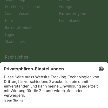
Geschenkgutscheine
Verlage
Code einlösen
Partnerprogramm
Hilfe
Firmenkunden
Barrierefreiheit
Login
Skoobe liest
Rechtliches
Datenschutz
AGB
Informationen nach Data
Act
Verträge hier kündigen
Impressum
Vertrag widerrufen