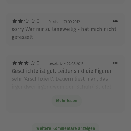
Logan McRae, wurde als bestes Krimidebüt des
Jahres ausgezeichnet. Seither sind die brillanten
Spannungsromane des Schotten aus den
Denise
– 23.09.2012
internationalen Bestsellerlisten nicht mehr
sorry War mir zu langweilig - hat mich nicht
wegzudenken. Stuart MacBride lebt mit seiner
gefesselt
Frau im Nordosten Schottlands.
Ausblenden
Lesekatz
– 29.08.2017
Geschichte ist gut. Leider sind die Figuren
sehr 'Arschfixiert'. Dauern liest man, das
irgendwer irgendwem den Schuh/ Stiefel
usw. reinrammen oder treten will. Schade
Mehr lesen
auch, dass der Titelheld immer all seine
Mitstreiter und Kollegen verliert oder
schwer verletzt werden. Ein wenig
realitätsfremd. Schade!
Weitere Kommentare anzeigen