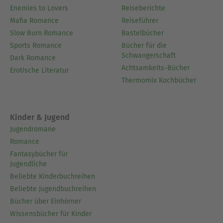
Enemies to Lovers
Reiseberichte
Mafia Romance
Reiseführer
Slow Burn Romance
Bastelbücher
Sports Romance
Bücher für die
Schwangerschaft
Dark Romance
Achtsamkeits-Bücher
Erotische Literatur
Thermomix Kochbücher
Kinder & Jugend
Jugendromane
Romance
Fantasybücher für
Jugendliche
Beliebte Kinderbuchreihen
Beliebte Jugendbuchreihen
Bücher über Einhörner
Wissensbücher für Kinder