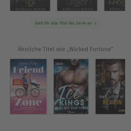
Sache herauskommen, ohne sein Geschäft - oder
sein Herz - zu verlieren.
Sieh Dir alle Titel der Serie an
Über Rebecca Baker
Rebecca, geboren 1985, lebt und arbeitet bei
Baden-Baden am Rande des Schwarzwaldes in
Ähnliche Titel wie „Wicked Fortune“
Baden-Württemberg. Sie liebt den Strand und das
Meer genau so sehr wie eine warme Tasse Tee mit
einem schönen Buch an einem kalten Wintertag.
Schon als Kind dachte sich Rebecca gerne
Geschichten aus und hatte Freude daran andere
damit zu begeistern. Ihre Liebesromane
veröffentlich sie seit 2020 im Eigenverlag.
Ausblenden