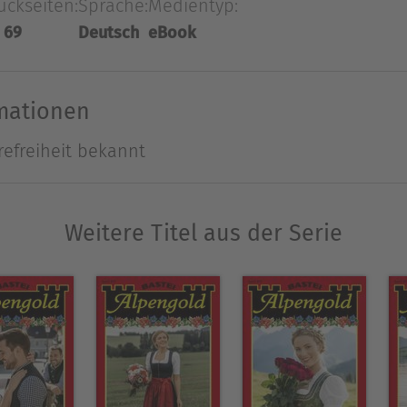
uckseiten:
Sprache:
Medientyp:
in selbstverständlich, dass sein Interesse Susi gi
 69
Deutsch
eBook
rliebt ...
Ausblenden
rmationen
refreiheit bekannt
Weitere Titel aus der Serie