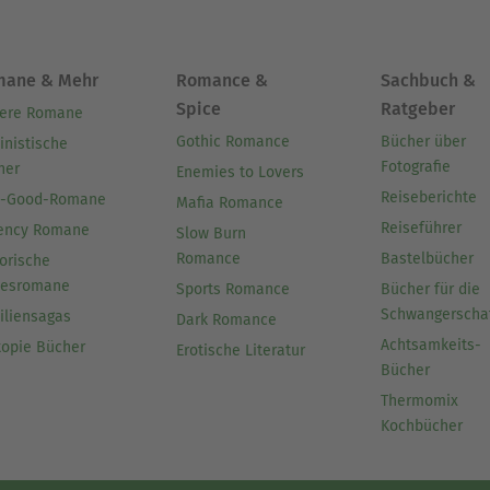
mane & Mehr
Romance &
Sachbuch &
Spice
Ratgeber
ere Romane
Gothic Romance
Bücher über
inistische
Fotografie
her
Enemies to Lovers
Reiseberichte
l-Good-Romane
Mafia Romance
Reiseführer
ency Romane
Slow Burn
Romance
Bastelbücher
orische
besromane
Sports Romance
Bücher für die
Schwangerscha
iliensagas
Dark Romance
Achtsamkeits-
topie Bücher
Erotische Literatur
Bücher
Thermomix
Kochbücher