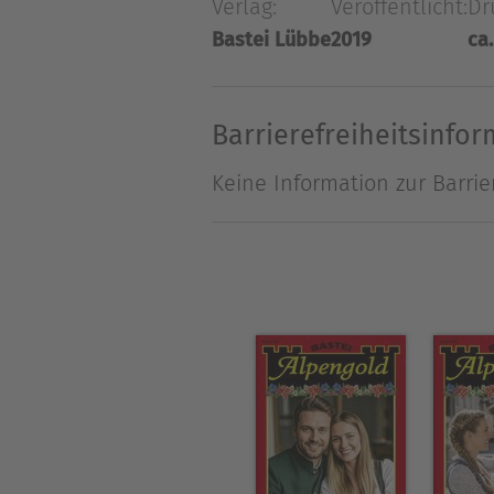
Verlag:
Veröffentlicht:
Dr
für den Bauern und die Bäuer
Bastei Lübbe
2019
ca.
die unscheinbare Christine ve
Barrierefreiheitsinfo
Keine Information zur Barrie