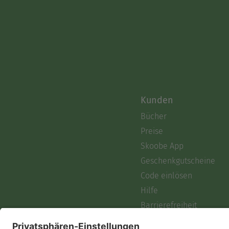
Kunden
Bücher
Preise
Skoobe App
Geschenkgutscheine
Code einlösen
Hilfe
Barrierefreiheit
Login