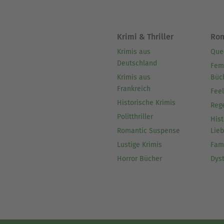
Krimi & Thriller
Ro
Krimis aus
Que
Deutschland
Fem
Krimis aus
Büc
Frankreich
Fee
Historische Krimis
Reg
Politthriller
Hist
Romantic Suspense
Lie
Lustige Krimis
Fam
Horror Bücher
Dys