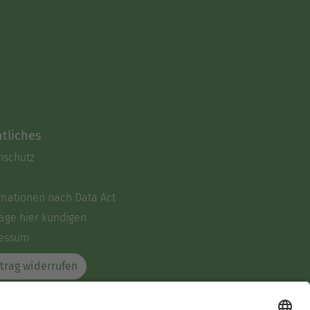
tliches
nschutz
rmationen nach Data Act
äge hier kündigen
essum
trag widerrufen