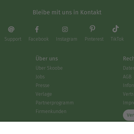
Bleibe mit uns in Kontakt
Support
Facebook
Instagram
Pinterest
TikTok
Über uns
Rech
Über Skoobe
Date
Jobs
AGB
Presse
Info
Verlage
Vertr
Partnerprogramm
Impr
Firmenkunden
Ver