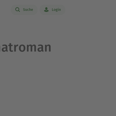
Suche
Login
matroman