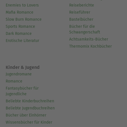
Enemies to Lovers
Reiseberichte
Mafia Romance
Reiseführer
Slow Burn Romance
Bastelbücher
Sports Romance
Bücher für die
Schwangerschaft
Dark Romance
Achtsamkeits-Bücher
Erotische Literatur
Thermomix Kochbücher
Kinder & Jugend
Jugendromane
Romance
Fantasybücher für
Jugendliche
Beliebte Kinderbuchreihen
Beliebte Jugendbuchreihen
Bücher über Einhörner
Wissensbücher für Kinder