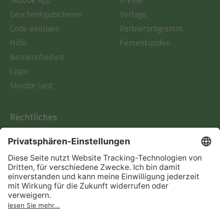
Skoobe App
Presse
Geschenkgutscheine
Verlage
Code einlösen
Partnerprogramm
Hilfe
Firmenkunden
Barrierefreiheit
Login
Skoobe liest
Rechtliches
Datenschutz
AGB
Informationen nach Data
Act
Verträge hier kündigen
Impressum