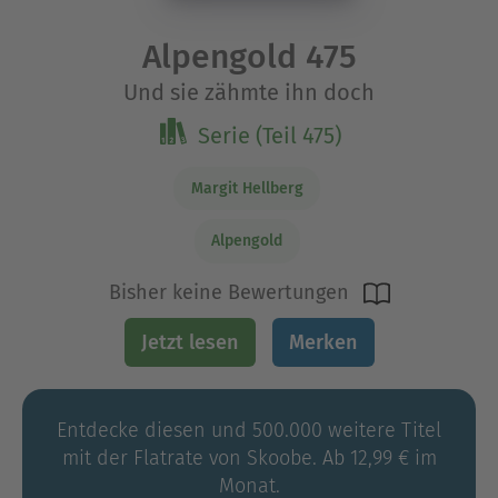
Alpengold 475
Und sie zähmte ihn doch
Serie (Teil 475)
Margit Hellberg
Alpengold
Bisher keine Bewertungen
Jetzt lesen
Merken
Entdecke diesen und 500.000 weitere Titel
mit der Flatrate von Skoobe. Ab 12,99 € im
Monat.