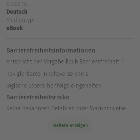
Schikanen, um die unbeugsame Frau in die Knie
Sprache:
zu zwingen. Dabei übersieht er, dass sich
Deutsch
zwischen seinem Hof und dem "Hirschen" längst
Medientyp:
zarte Bande knüpfen - und dass die Liebe einmal
eBook
mehr im Begriff ist, sich als wahre Himmelsmacht
zu erweisen ...
Barrierefreiheitsinformationen
Ausblenden
entspricht der Vorgabe Epub Barrierefreiheit 1.1
navigierbares Inhaltsverzeichnis
logische Lesereihenfolge eingehalten
Barrierefreiheitsrisiko
Keine bekannten Gefahren oder Warnhinweise
Weitere anzeigen