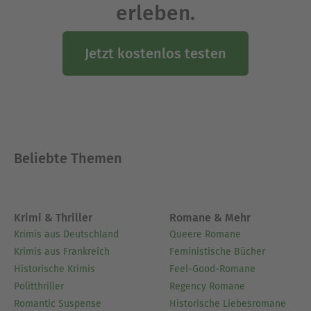
die den Braten roch«, »Die Katze, die ins
erleben.
Schwimmen kam«, »Die Katze, die Applaus
bekam«, »Die Katze, die dem Truthahn lauschte«,
»Die Katze, die Bananen stahl«, »Die Katze, die
Jetzt kostenlos testen
vom Himmel fiel«, »Die Katze, die Gedanken las«
und »Die Katze, die zuletzt lachte«
Ausblenden
Beliebte Themen
Krimi & Thriller
Romane & Mehr
Krimis aus Deutschland
Queere Romane
Krimis aus Frankreich
Feministische Bücher
Historische Krimis
Feel-Good-Romane
Politthriller
Regency Romane
Romantic Suspense
Historische Liebesromane