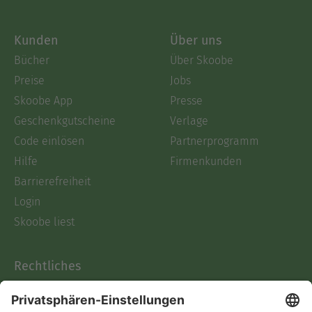
Kunden
Über uns
Bücher
Über Skoobe
Preise
Jobs
Skoobe App
Presse
Geschenkgutscheine
Verlage
Code einlösen
Partnerprogramm
Hilfe
Firmenkunden
Barrierefreiheit
Login
Skoobe liest
Rechtliches
Datenschutz
AGB