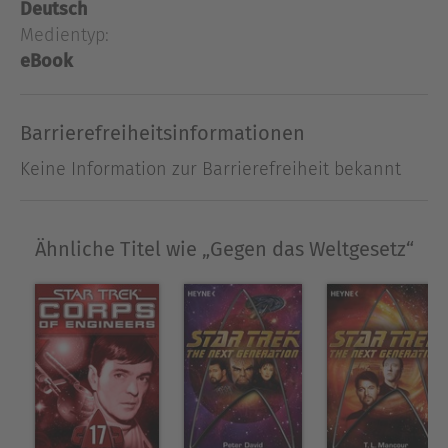
Deutsch
seinen technisch versierten Zukunfts-Szenarien
Medientyp:
als "Vater der deutschen Science Fiction" - seine
eBook
Geschichten inspirierten nicht nur Schriftsteller,
sondern auch die Raketenforschung des 20.
Jahrhunderts.
Barrierefreiheitsinformationen
Ausblenden
Keine Information zur Barrierefreiheit bekannt
Ähnliche Titel wie „Gegen das Weltgesetz“