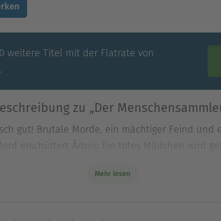
rken
 weitere Titel mit der Flatrate von
.
eschreibung zu „Der Menschensammle
sch gut! Brutale Morde, ein mächtiger Feind und e
Mord erschüttert Århus: Ein totes Mädchen wird g
sch gut! Brutale Morde, ein mächtiger Feind und e
Mehr lesen
Mord erschüttert Århus: Ein totes Mädchen wird 
ge Kriminalreporterin Dicte Svendsen begibt sich 
r Stelle, als die grausam entstellte Leiche einer 