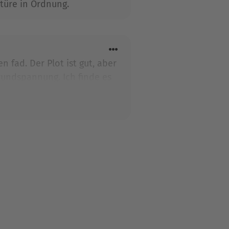
türe in Ordnung.
 fad. Der Plot ist gut, aber
rundspannung. Ich finde es
ht verdienen. Es ist ok,