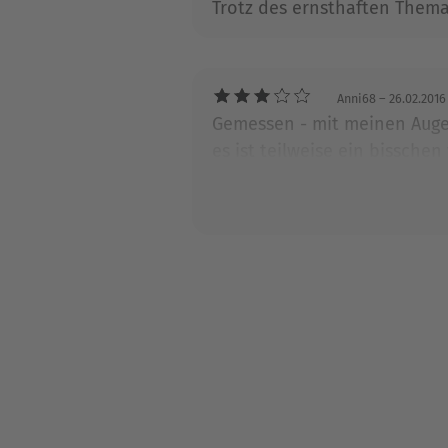
Trotz des ernsthaften Thema
Anni68
– 26.02.2016
Gemessen - mit meinen Augen 
es ist teilweise ein bissch
etwas zu zerfasert, zu viele 
musste aber viel querlesen.