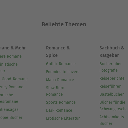
Beliebte Themen
mane & Mehr
Romance &
Sachbuch &
Spice
Ratgeber
ere Romane
Gothic Romance
Bücher über
inistische
Fotografie
her
Enemies to Lovers
Reiseberichte
l-Good-Romane
Mafia Romance
Reiseführer
ency Romane
Slow Burn
Romance
Bastelbücher
orische
besromane
Sports Romance
Bücher für die
Schwangerscha
iliensagas
Dark Romance
Achtsamkeits-
topie Bücher
Erotische Literatur
Bücher