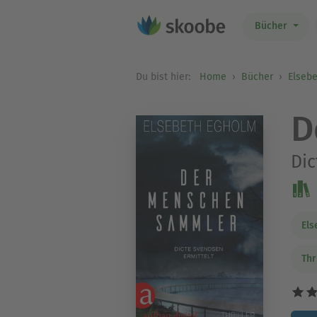
Bücher
Du bist hier:
Home
Bücher
Elseb
D
Dic
Els
Thr