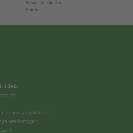
Wissensbücher für
Kinder
tliches
nschutz
rmationen nach Data Act
äge hier kündigen
essum