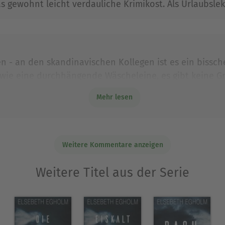
s gewohnt leicht verdauliche Krimikost. Als Urlaubslek
Ausblenden
- an den skandinavischen Kollegen ist es ein bisschen
en wie eine durchhängende Wäscheleine, es gibt keine G
Ansätze, denen ein Gewicht eingeräumt wird, das sie nic
Mehr lesen
Weitere Kommentare anzeigen
Weitere Titel aus der Serie