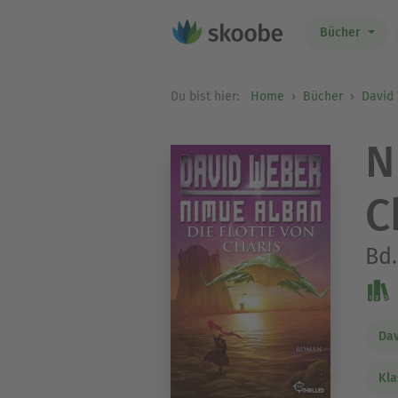
Bücher
Du bist hier:
Home
Bücher
David
N
C
Bd.
Da
Kla