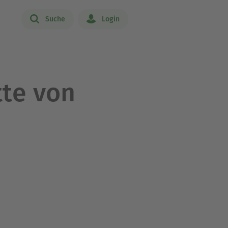
Suche
Login
tte von