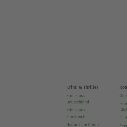
Krimi & Thriller
Ro
Krimis aus
Que
Deutschland
Fem
Krimis aus
Büc
Frankreich
Fee
Historische Krimis
Reg