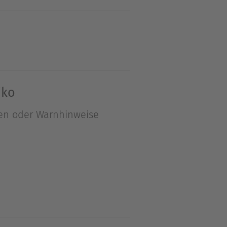
den Tod. Nun erwacht sie zu
tasy- und Science-Fiction-
 die inzwischen nicht nur in
iko
S. Forester verglichen, aber
en oder Warnhinweise
 South Carolina.</p>