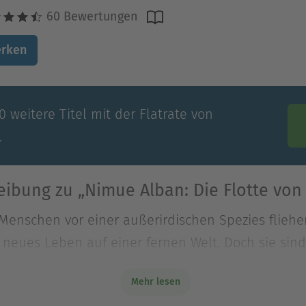
60 Bewertungen
rken
 weitere Titel mit der Flatrate von
.
ibung zu „Nimue Alban: Die Flotte von
 Menschen vor einer außerirdischen Spezies flieh
neues Leben auf einer fernen Welt. Doch sie sind
 Menschen vor einer außerirdischen Spezies flieh
Mehr lesen
neues Leben auf einer fernen Welt. Doch sie sind