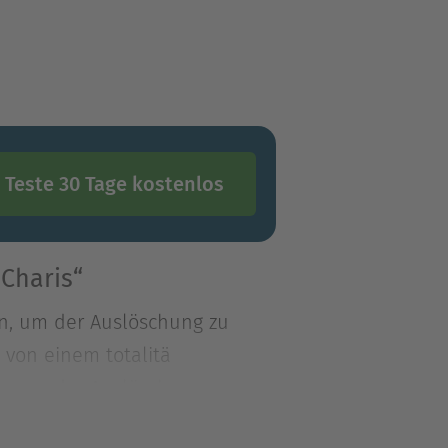
Teste 30 Tage kostenlos
 Charis“
en, um der Auslöschung zu
 von einem totalitä
en, um der Auslöschung zu
 von einem totalitären