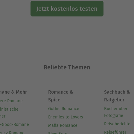
Jetzt kostenlos testen
Beliebte Themen
mane & Mehr
Romance &
Sachbuch &
Spice
Ratgeber
ere Romane
Gothic Romance
Bücher über
inistische
Fotografie
her
Enemies to Lovers
Reiseberichte
l-Good-Romane
Mafia Romance
Reiseführer
ency Romane
Slow Burn