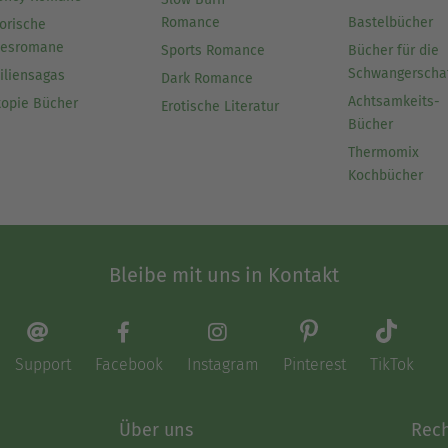
Romance
Bastelbücher
orische
besromane
Sports Romance
Bücher für die
Schwangerscha
iliensagas
Dark Romance
Achtsamkeits-
topie Bücher
Erotische Literatur
Bücher
Thermomix
Kochbücher
Bleibe mit uns in Kontakt
Support
Facebook
Instagram
Pinterest
TikTok
Über uns
Rech