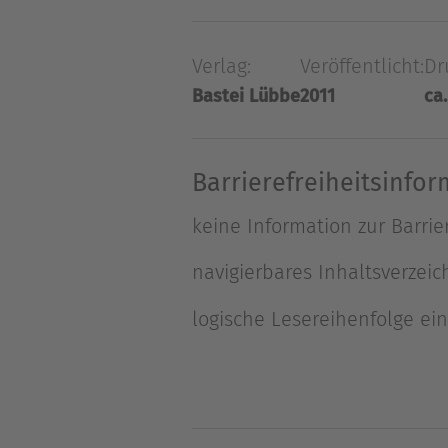
Regime unterjocht. Nimue Al
neuem Leben, im Körper eine
Verlag:
Veröffentlicht:
Dr
Bastei Lübbe
2011
ca.
Über David Weber
<p>David Weber ist ein Phän
Romane geschrieben), erlang
Barrierefreiheitsinfo
den USA zu den bestverkaufte
keine Information zur Barrie
auch mit Autoren wie Heinlei
navigierbares Inhaltsverzeic
logische Lesereihenfolge ei