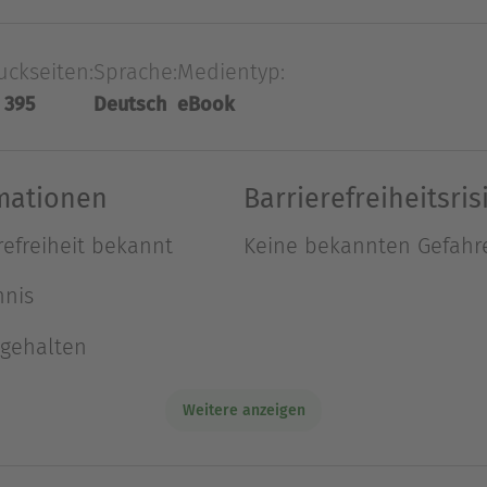
ban soll dies ändern. Vor vielen Jahren fand sie 
s Cyborgs ...
uckseiten:
Sprache:
Medientyp:
 395
Deutsch
eBook
omen: Ungeheuer produktiv (er hat zahlreiche Fan
te er Popularität mit der Honor-Harrington-Reihe,
rmationen
Barrierefreiheitsris
n SF-Serien zählt. David Weber wird gerne mit C. 
refreiheit bekannt
Keine bekannten Gefahr
n und Asimov. Er lebt heute mit seiner Familie in
hnis
Ausblenden
ngehalten
Weitere anzeigen