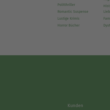
Politthriller
Hist
Romantic Suspense
Lie
Lustige Krimis
Fam
Horror Bücher
Dys
Kunden