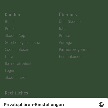
Kunden
Über uns
Bücher
Über Skoobe
Preise
Jobs
Skoobe App
Presse
Geschenkgutscheine
Verlage
Code einlösen
Partnerprogramm
Hilfe
Firmenkunden
Barrierefreiheit
Login
Skoobe liest
Rechtliches
Datenschutz
AGB