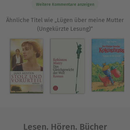
Deutschen Literaturfonds sowie dem Robert-
Weitere Kommentare anzeigen
Gernhardt-Preis (2017) ausgezeichnet. Der Roman
»Lügen über meine Mutter« (2022) stand auf der
Ähnliche Titel wie „Lügen über meine Mutter
Shortlist des Deutschen Buchpreises und ist bald
(Ungekürzte Lesung)“
im Kino zu sehen.
Ausblenden
Lesen. Hören. Bücher