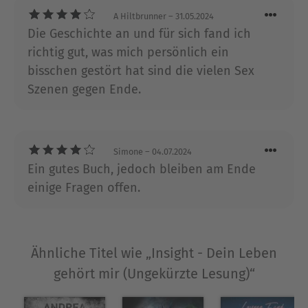
Welt, in der nichts so ist, wie es scheint - all das
A Hiltbrunner
– 31.05.2024
findet sich in Insight - Dein Leben gehört mir. Der
Die Geschichte an und für sich fand ich
erste romantische Spannungsroman von
richtig gut, was mich persönlich ein
Bestseller-Autorin Antonia Wesseling, die bisher
bisschen gestört hat sind die vielen Sex
für ihre sehr erfolgreichen und tiefgehenden
Szenen gegen Ende.
New-Adult-Liebesromane bekannt ist.
Über Antonia Wesseling
Simone
– 04.07.2024
Antonia Wesseling wurde 1999 geboren. Schon als
Ein gutes Buch, jedoch bleiben am Ende
Kind erfand sie Geschichten und fing später an,
einige Fragen offen.
Jugendbücher zu veröffentlichen. Mittlerweile ist
sie Bestsellerautorin von New-Adult-Romanen.
Außerdem bloggt sie auf YouTube (@tonipure), auf
Tiktok und Instagram (@antoniawesseling) über
Ähnliche Titel wie „Insight - Dein Leben
Bücher, das Schreiben und andere Themen, die
gehört mir (Ungekürzte Lesung)“
ihr wichtig sind.
Ausblenden