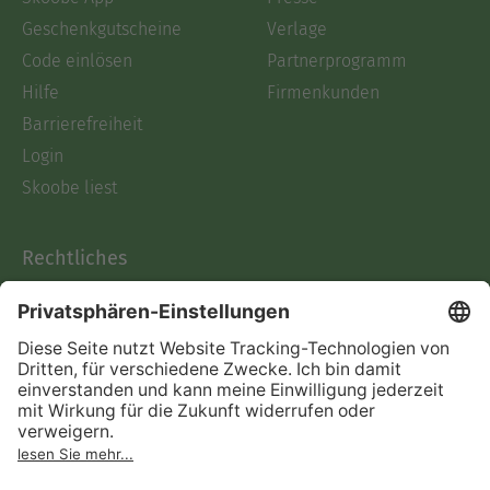
Geschenkgutscheine
Verlage
Code einlösen
Partnerprogramm
Hilfe
Firmenkunden
Barrierefreiheit
Login
Skoobe liest
Rechtliches
Datenschutz
AGB
Informationen nach Data
Act
Verträge hier kündigen
Impressum
Vertrag widerrufen