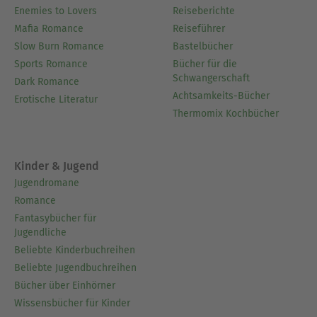
Enemies to Lovers
Reiseberichte
Mafia Romance
Reiseführer
Slow Burn Romance
Bastelbücher
Sports Romance
Bücher für die
Schwangerschaft
Dark Romance
Achtsamkeits-Bücher
Erotische Literatur
Thermomix Kochbücher
Kinder & Jugend
Jugendromane
Romance
Fantasybücher für
Jugendliche
Beliebte Kinderbuchreihen
Beliebte Jugendbuchreihen
Bücher über Einhörner
Wissensbücher für Kinder