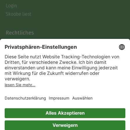
Login
Skoobe liest
Rechtliches
Datenschutz
AGB
Informationen nach Data
Act
Verträge hier kündigen
Impressum
Vertrag widerrufen
Immer ein gutes Buch