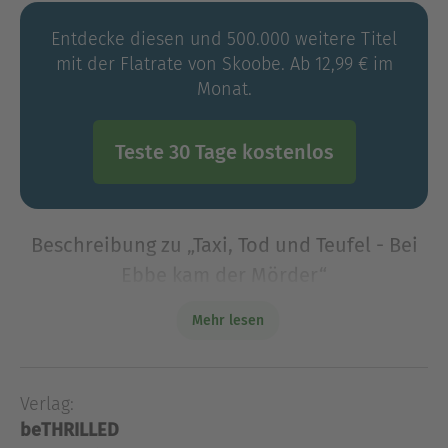
Entdecke diesen und 500.000 weitere Titel
mit der Flatrate von Skoobe. Ab 12,99 € im
Monat.
Teste 30 Tage kostenlos
Beschreibung zu „Taxi, Tod und Teufel - Bei
Ebbe kam der Mörder“
Folge 3: Wie jedes Jahr im Juni ziehen als Koalas
Mehr lesen
verkleidete Freiwillige durch die Dörfer an der
ostfriesischen Küste. Ihr Ziel: Geld und Spielzeug
für die Kinderstation des regionalen Krankenha
Verlag:
Folge 3: Wie jedes Jahr im Juni ziehen als Koalas
beTHRILLED
verkleidete Freiwillige durch die Dörfer an der