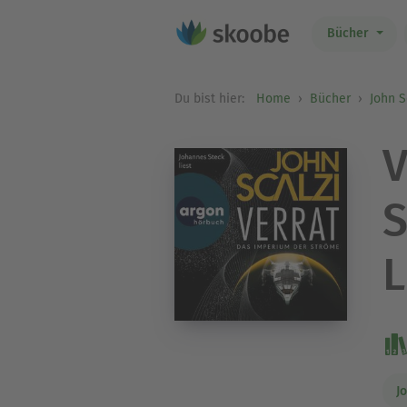
Bücher
Du bist hier:
Home
Bücher
John S
V
S
L
J