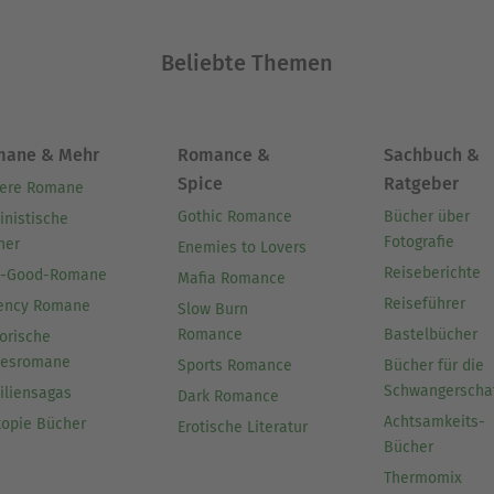
Beliebte Themen
mane & Mehr
Romance &
Sachbuch &
Spice
Ratgeber
ere Romane
Gothic Romance
Bücher über
inistische
Fotografie
her
Enemies to Lovers
Reiseberichte
l-Good-Romane
Mafia Romance
Reiseführer
ency Romane
Slow Burn
Romance
Bastelbücher
orische
besromane
Sports Romance
Bücher für die
Schwangerscha
iliensagas
Dark Romance
Achtsamkeits-
topie Bücher
Erotische Literatur
Bücher
Thermomix