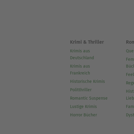
Krimi & Thriller
Ro
Krimis aus
Que
Deutschland
Fem
Krimis aus
Büc
Frankreich
Fee
Historische Krimis
Reg
Politthriller
Hist
Romantic Suspense
Lie
Lustige Krimis
Fam
Horror Bücher
Dys