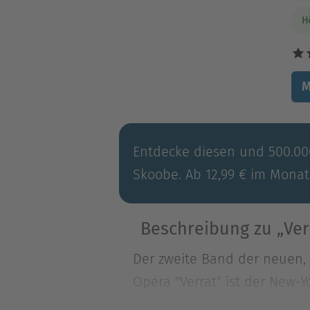
H
M
Entdecke diesen und 500.000
Skoobe. Ab 12,99 € im Monat
Beschreibung zu „Ver
Der zweite Band der neuen, 
Opera "Verrat" ist der New-
Der zweite Band der neuen, 