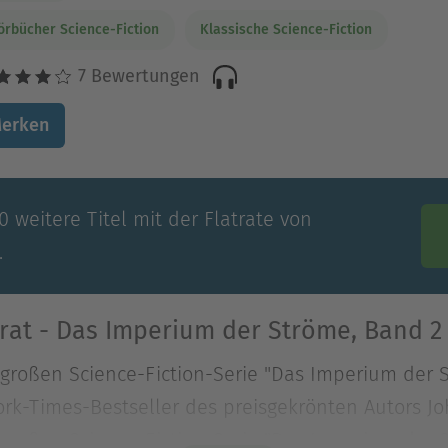
örbücher Science-Fiction
Klassische Science-Fiction
7 Bewertungen
erken
 weitere Titel mit der Flatrate von
.
rat - Das Imperium der Ströme, Band 2
großen Science-Fiction-Serie "Das Imperium der 
York-Times-Bestseller des preisgekrönten Autors J
großen Science-Fiction-Serie "Das Imperium der 