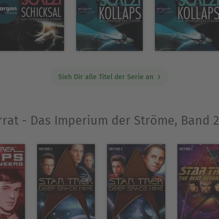
greich, dass John Scalzi sich von da an hauptberu
mete. Nebenbei unterhält er schon seit Jahren s
d seiner Tochter lebt der Autor in Ohio.
Ausblenden
Sieh Dir alle Titel der Serie an
errat - Das Imperium der Ströme, Band 