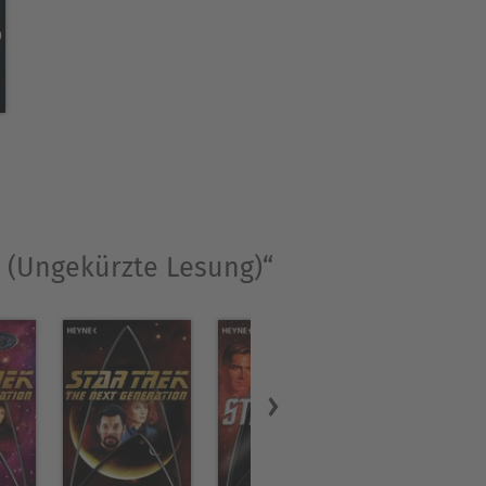
flich dem Schreiben seiner
einen vielbesuchten Blog
The
2 (Ungekürzte Lesung)“