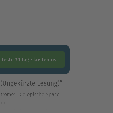
Teste 30 Tage kostenlos
 (Ungekürzte Lesung)“
Ströme": Die epische Space
ohn
Ströme": Die epische Space