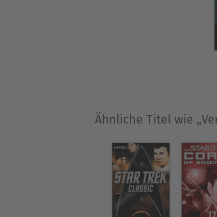
war so erfol
Krieg der Klone
Science-Fiction-Romane wid
Mit seiner Frau un
Whatever.
Ähnliche Titel wie „V