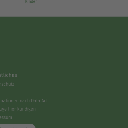
Kinder
tliches
nschutz
rmationen nach Data Act
äge hier kündigen
essum