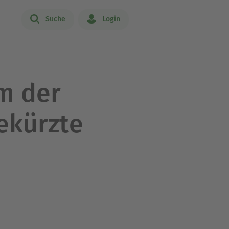
Suche
Login
m der
ekürzte