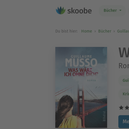
Bücher
Du bist hier:
Home
Bücher
Guill
W
Ro
Gui
Kri
Me