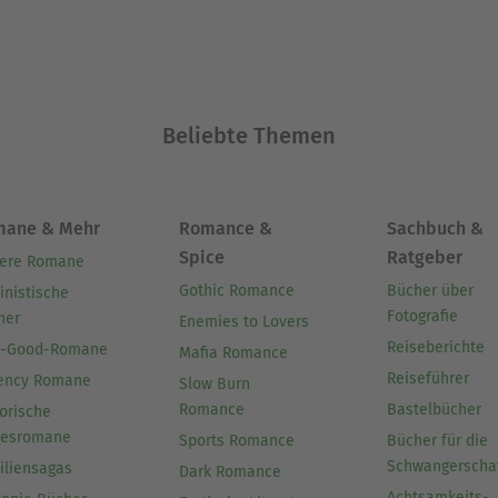
Beliebte Themen
mane & Mehr
Romance &
Sachbuch &
Spice
Ratgeber
ere Romane
Gothic Romance
Bücher über
inistische
Fotografie
her
Enemies to Lovers
Reiseberichte
l-Good-Romane
Mafia Romance
Reiseführer
ency Romane
Slow Burn
Romance
Bastelbücher
orische
besromane
Sports Romance
Bücher für die
Schwangerscha
iliensagas
Dark Romance
Achtsamkeits-