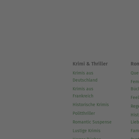
Krimi & Thriller
Ro
Krimis aus
Que
Deutschland
Fem
Krimis aus
Büc
Frankreich
Fee
Historische Krimis
Reg
Politthriller
Hist
Romantic Suspense
Lie
Lustige Krimis
Fam