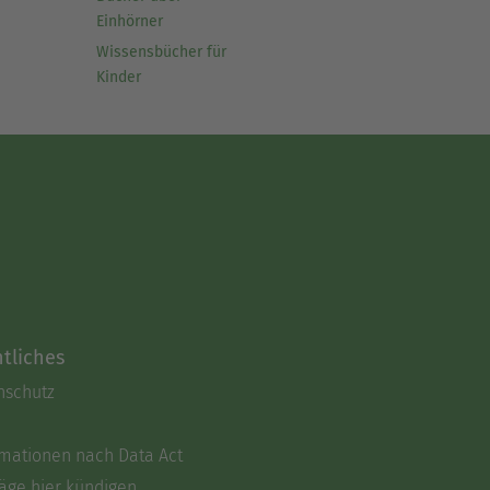
Einhörner
Wissensbücher für
Kinder
tliches
nschutz
rmationen nach Data Act
äge hier kündigen