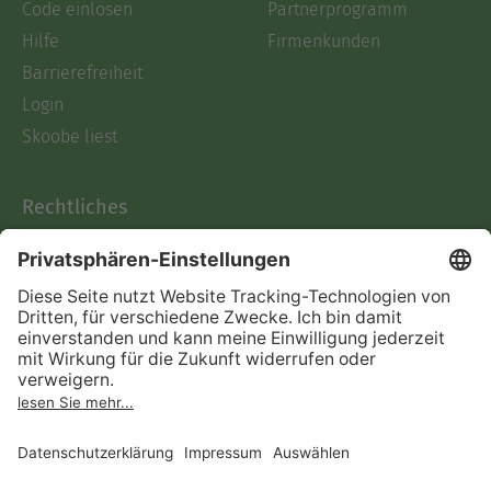
Code einlösen
Partnerprogramm
Hilfe
Firmenkunden
Barrierefreiheit
Login
Skoobe liest
Rechtliches
Datenschutz
AGB
Informationen nach Data
Act
Verträge hier kündigen
Impressum
Vertrag widerrufen