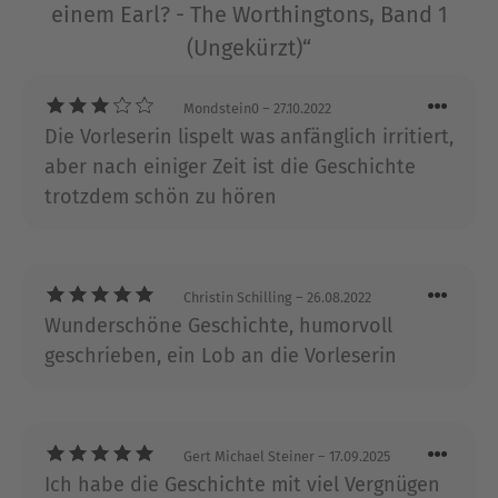
einem Earl? - The Worthingtons, Band 1
Hoffnung aufgegeben, je eine Frau zu finden, die
(Ungekürzt)“
sowohl seinen Geist als auch seinen Körper
ansprechen würde. Und nun bietet sich ihm diese
sinnliche, intelligente Frau an. Was könnte
Mondstein0
– 27.10.2022
perfekter sein? - Nur, dass die geheimnisvolle
Die Vorleserin lispelt was anfänglich irritiert,
Grace sich nach einer sinnlichen Liebesnacht
aber nach einiger Zeit ist die Geschichte
weigert, irgendetwas mit ihm zu tun zu haben.
trotzdem schön zu hören
Nun ist es an Matt, die wunderschöne, aber
eigensinnige Grace davon zu überzeugen, dass
kein Hindernis - oder die Familie - zu viel für
einen Mann ist, der seinem Herzen folgen will ...
Christin Schilling
– 26.08.2022
Wunderschöne Geschichte, humorvoll
geschrieben, ein Lob an die Vorleserin
Ausblenden
Gert Michael Steiner
– 17.09.2025
Ich habe die Geschichte mit viel Vergnügen