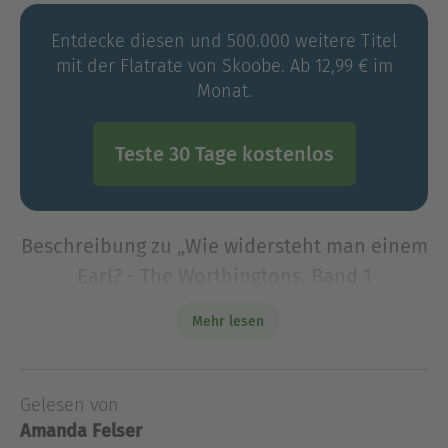
Entdecke diesen und 500.000 weitere Titel
mit der Flatrate von Skoobe. Ab 12,99 € im
Monat.
Teste 30 Tage kostenlos
Beschreibung zu „Wie widersteht man einem
Earl? - The Worthingtons, Band 1
(Ungekürzt)“
Mehr lesen
Sie wollte nur eine leidenschaftliche Nacht - doch
der unwiderstehliche Earl gibt nicht so einfach
auf. Die Regency Romance-Reihe um die
Gelesen von
aristokratische Familie Worthington beginnt. Für
Amanda Felser
Lady Grace Car