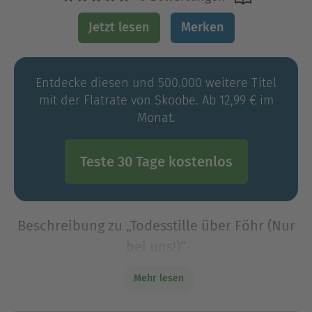
Jetzt lesen
Merken
Entdecke diesen und 500.000 weitere Titel
mit der Flatrate von Skoobe. Ab 12,99 € im
Monat.
Teste 30 Tage kostenlos
Beschreibung zu „Todesstille über Föhr (Nur
bei uns!)“
Zwei ungewöhnliche Todesfälle auf Föhr, die auf
Mehr lesen
den ersten Blick nicht zusammenhängen –
können Kari und Sebastian ihr Geheimnis lüften?