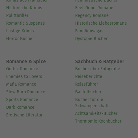
Krimis aus Frankreich
Feministische Bücher
Historische Krimis
Feel-Good-Romane
Politthriller
Regency Romane
Romantic Suspense
Historische Liebesromane
Lustige Krimis
Familiensagas
Horror Bücher
Dystopie Bücher
Romance & Spice
Sachbuch & Ratgeber
Gothic Romance
Bücher über Fotografie
Enemies to Lovers
Reiseberichte
Mafia Romance
Reiseführer
Slow Burn Romance
Bastelbücher
Sports Romance
Bücher für die
Schwangerschaft
Dark Romance
Achtsamkeits-Bücher
Erotische Literatur
Thermomix Kochbücher