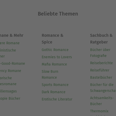
Beliebte Themen
mane & Mehr
Romance &
Sachbuch &
Spice
Ratgeber
ere Romane
Gothic Romance
Bücher über
inistische
Fotografie
her
Enemies to Lovers
Reiseberichte
l-Good-Romane
Mafia Romance
Reiseführer
ency Romane
Slow Burn
Romance
Bastelbücher
orische
besromane
Sports Romance
Bücher für die
Schwangerscha
iliensagas
Dark Romance
Achtsamkeits-
topie Bücher
Erotische Literatur
Bücher
Thermomix