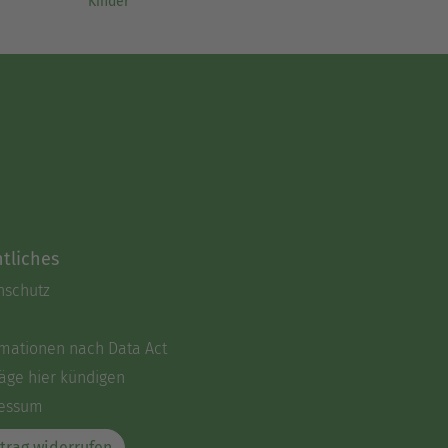
Kinder
tliches
nschutz
rmationen nach Data Act
äge hier kündigen
essum
trag widerrufen