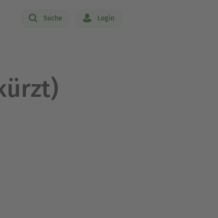
Suche
Login
kürzt)