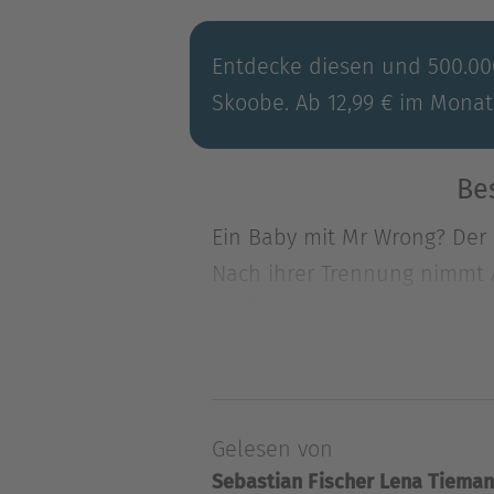
Entdecke diesen und 500.000
Skoobe. Ab 12,99 € im Monat
Be
Ein Baby mit Mr Wrong? Der s
Nach ihrer Trennung nimmt A
Ein Baby mit Mr Wrong? Der s
Nach ihrer Trennung nimmt A
Ablenkung findet sie sofort
wohlhabend ist. Schnell fun
Gelesen von
miteinander. Alles scheint p
Sebastian Fischer
Lena Tiema
was er beruflich macht. Oder