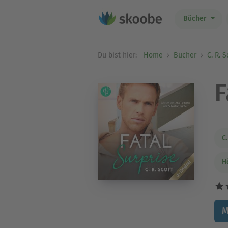
Bücher
Du bist hier:
Home
Bücher
C. R. S
F
C.
H
M