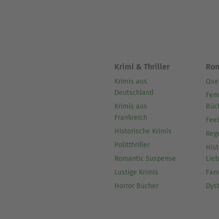
Krimi & Thriller
Ro
Krimis aus
Que
Deutschland
Fem
Krimis aus
Büc
Frankreich
Fee
Historische Krimis
Reg
Politthriller
Hist
Romantic Suspense
Lie
Lustige Krimis
Fam
Horror Bücher
Dys