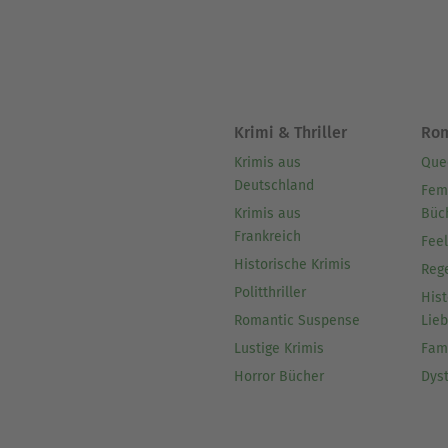
Krimi & Thriller
Ro
Krimis aus
Que
Deutschland
Fem
Krimis aus
Büc
Frankreich
Fee
Historische Krimis
Reg
Politthriller
Hist
Romantic Suspense
Lie
Lustige Krimis
Fam
Horror Bücher
Dys