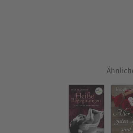
Bärbel Muschiol wurde 1986 i
mit ihrem Mann und ihren zw
Belletristik hat sich die Aut
Ähnlich