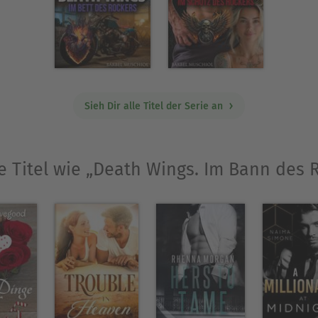
n Weilheim, Oberbayern, geboren. Glücklich verhei
ei Kindern heute noch immer im tiefsten Bayern.
orin mittlerweile einen festen Platz in den Bestsell
Ausblenden
Sieh Dir alle Titel der Serie an
e Titel wie „Death Wings. Im Bann des 