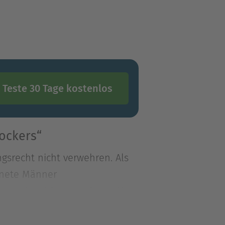
Teste 30 Tage kostenlos
ockers“
gsrecht nicht verwehren. Als
ffnete Männer
gsrecht nicht verwehren. Als
ffnete Männer im Haus,
Auto und flieht, doch ihr Ex