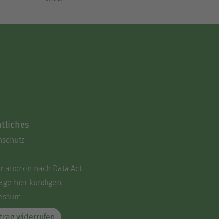
tliches
nschutz
rmationen nach Data Act
äge hier kündigen
essum
trag widerrufen