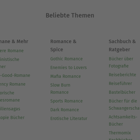
Beliebte Themen
mane & Mehr
Romance &
Sachbuch &
Spice
Ratgeber
ere Romane
Gothic Romance
Bücher über
inistische
Fotografie
her
Enemies to Lovers
Reiseberichte
l-Good-Romane
Mafia Romance
Reiseführer
ency Romane
Slow Burn
Romance
Bastelbücher
orische
besromane
Sports Romance
Bücher für die
Schwangerscha
iliensagas
Dark Romance
Achtsamkeits-
topie Bücher
Erotische Literatur
Bücher
Thermomix