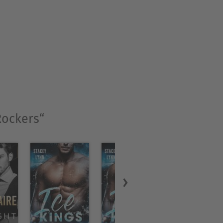
ratet lebt und arbeitet sie
 Im Genre Erotik und in der
erlisten geschaffen.
Rockers“