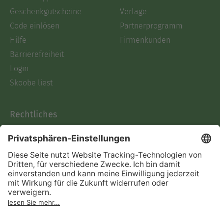
Geschenkgutscheine
Verlage
Code einlösen
Partnerprogramm
Hilfe
Firmenkunden
Barrierefreiheit
Login
Skoobe liest
Rechtliches
Datenschutz
AGB
Informationen nach Data
Act
Verträge hier kündigen
Impressum
Vertrag widerrufen