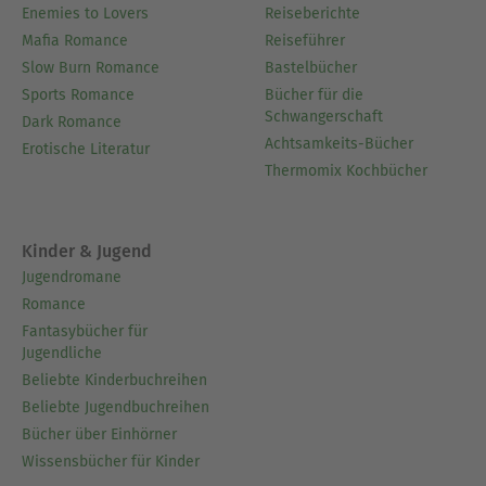
Enemies to Lovers
Reiseberichte
Mafia Romance
Reiseführer
Slow Burn Romance
Bastelbücher
Sports Romance
Bücher für die
Schwangerschaft
Dark Romance
Achtsamkeits-Bücher
Erotische Literatur
Thermomix Kochbücher
Kinder & Jugend
Jugendromane
Romance
Fantasybücher für
Jugendliche
Beliebte Kinderbuchreihen
Beliebte Jugendbuchreihen
Bücher über Einhörner
Wissensbücher für Kinder