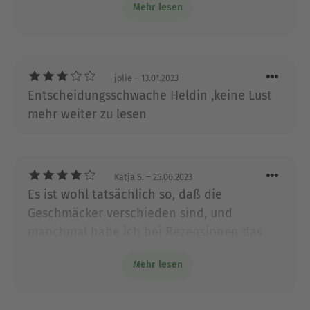
Mehr lesen
selbst ein buch mal schauen wo es landet.
jolie
– 13.01.2023
Entscheidungsschwache Heldin ,keine Lust
mehr weiter zu lesen
Katja S.
– 25.06.2023
Es ist wohl tatsächlich so, daß die
Geschmäcker verschieden sind, und
manchmal habe ich bei Rezensionen das
Gefühl manche Leser verwechseln R. mit
Mehr lesen
negativer Kritik! Von mir hat das Buch nur
deswegen keine 5 Sterne bekommen, weil
das unfair gegenüber Autoren wie Nalini