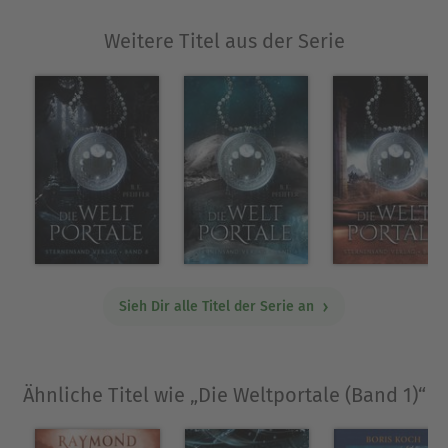
Singh, Ilona Andrews oder Gena Showalter
Weitere Titel aus der Serie
gewesen wäre. Und natürlich William Gibson
– aber dass ich dieses Buch in einem
Atemzug nenne mit den Ikonen der SciFi/
Fantasy, heißt eine Menge zumal es ein
Erstlingswerk ist!
Sieh Dir alle Titel der Serie an
Ähnliche Titel wie „Die Weltportale (Band 1)“