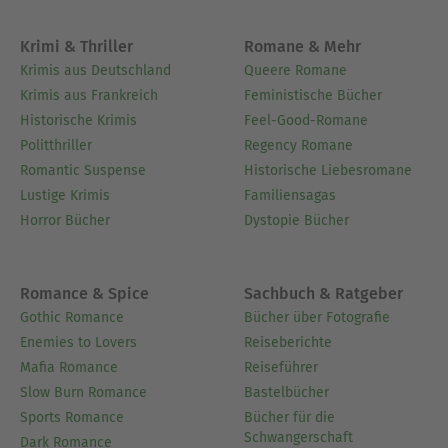
Mitglied der Sächsischen Akademie der
Wissenschaften.
Krimi & Thriller
Romane & Mehr
Krimis aus Deutschland
Queere Romane
Ausblenden
Krimis aus Frankreich
Feministische Bücher
Historische Krimis
Feel-Good-Romane
Politthriller
Regency Romane
Romantic Suspense
Historische Liebesromane
Lustige Krimis
Familiensagas
Horror Bücher
Dystopie Bücher
Romance & Spice
Sachbuch & Ratgeber
Gothic Romance
Bücher über Fotografie
Enemies to Lovers
Reiseberichte
Mafia Romance
Reiseführer
Slow Burn Romance
Bastelbücher
Sports Romance
Bücher für die
Schwangerschaft
Dark Romance