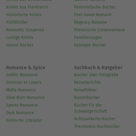
Krimis aus Frankreich
Feministische Bücher
Historische Krimis
Feel-Good-Romane
Politthriller
Regency Romane
Romantic Suspense
Historische Liebesromane
Lustige Krimis
Familiensagas
Horror Bücher
Dystopie Bücher
Romance & Spice
Sachbuch & Ratgeber
Gothic Romance
Bücher über Fotografie
Enemies to Lovers
Reiseberichte
Mafia Romance
Reiseführer
Slow Burn Romance
Bastelbücher
Sports Romance
Bücher für die
Schwangerschaft
Dark Romance
Achtsamkeits-Bücher
Erotische Literatur
Thermomix Kochbücher