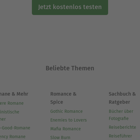
Jetzt kostenlos testen
Beliebte Themen
mane & Mehr
Romance &
Sachbuch &
Spice
Ratgeber
ere Romane
Gothic Romance
Bücher über
inistische
Fotografie
her
Enemies to Lovers
Reiseberichte
l-Good-Romane
Mafia Romance
Reiseführer
ency Romane
Slow Burn