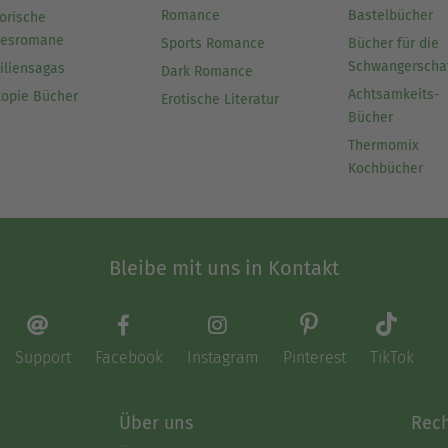
Romance
Bastelbücher
orische
besromane
Sports Romance
Bücher für die
Schwangerscha
iliensagas
Dark Romance
Achtsamkeits-
topie Bücher
Erotische Literatur
Bücher
Thermomix
Kochbücher
Bleibe mit uns in Kontakt
Support
Facebook
Instagram
Pinterest
TikTok
Über uns
Rech