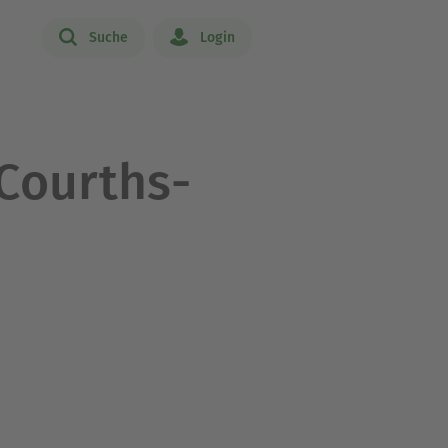
Suche
Login
Courths-