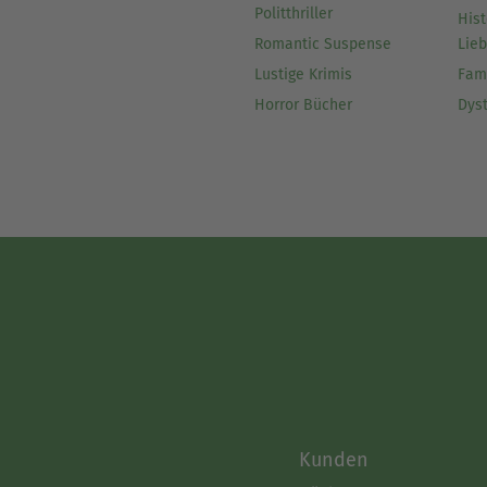
Politthriller
Hist
Romantic Suspense
Lie
Lustige Krimis
Fam
Horror Bücher
Dys
Kunden