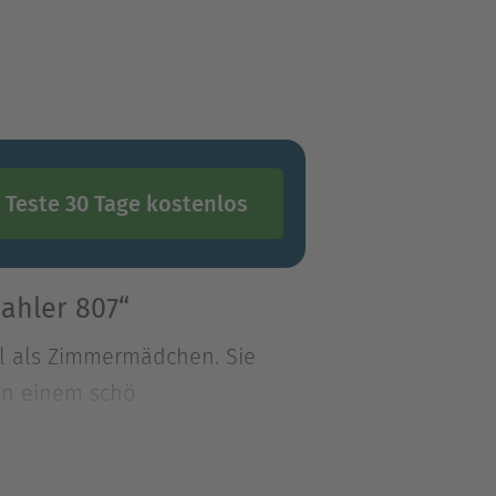
Teste 30 Tage kostenlos
ahler 807“
el als Zimmermädchen. Sie
 An einem schö
el als Zimmermädchen. Sie
. An einem schönen