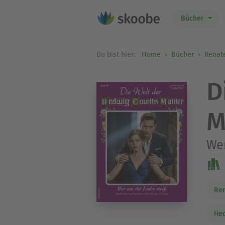
Bücher
Du bist hier:
Home
Bücher
Renat
D
M
Wer
Re
Hed