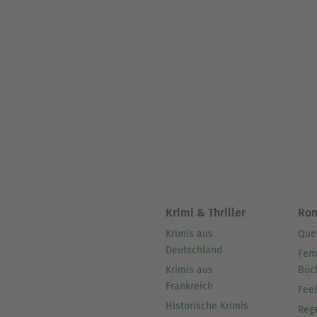
Krimi & Thriller
Ro
Krimis aus
Que
Deutschland
Fem
Krimis aus
Büc
Frankreich
Fee
Historische Krimis
Reg