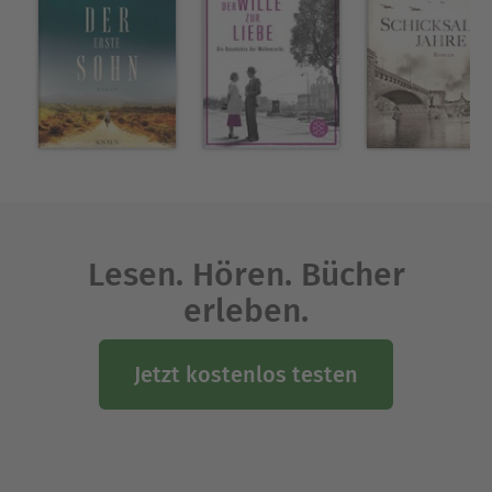
Brooklyn, New York, und ist Dozentin für Kreatives
Schreiben. Zu ihren ehemaligen Studentinnen
gehört Jodie Picoult, die meint, Morris habe ihr
alles beigebracht, was sie als Autorin könne, und
dieses Buch sei der beste Beweis dafür. Mehr zur
Autorin unter www.marymorris.net.
Ausblenden
Lesen. Hören. Bücher
erleben.
Jetzt kostenlos testen