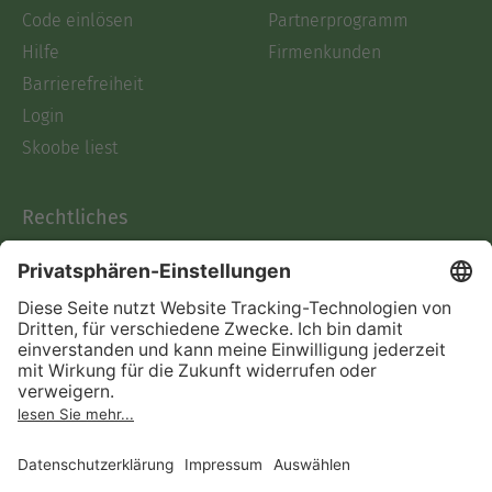
Code einlösen
Partnerprogramm
Hilfe
Firmenkunden
Barrierefreiheit
Login
Skoobe liest
Rechtliches
Datenschutz
AGB
Informationen nach Data
Act
Verträge hier kündigen
Impressum
Vertrag widerrufen