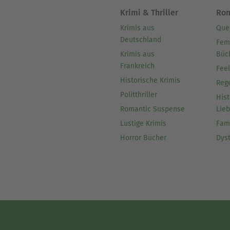
Krimi & Thriller
Ro
Krimis aus
Que
Deutschland
Fem
Krimis aus
Büc
Frankreich
Fee
Historische Krimis
Reg
Politthriller
Hist
Romantic Suspense
Lie
Lustige Krimis
Fam
Horror Bücher
Dys