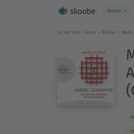
Bücher
Du bist hier:
Home
Bücher
Marie
M
A
(
M
H