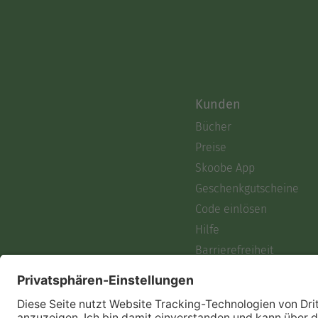
Kunden
Bücher
Preise
Skoobe App
Geschenkgutscheine
Code einlösen
Hilfe
Barrierefreiheit
Login
Skoobe liest