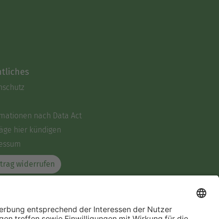
tliches
nschutz
rmationen nach Data Act
äge hier kündigen
essum
trag widerrufen