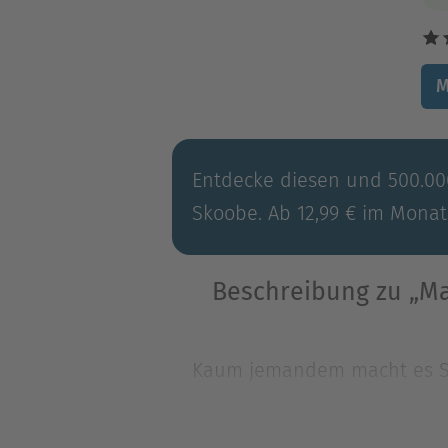
M
Entdecke diesen und 500.000
Skoobe. Ab 12,99 € im Monat
Beschreibung zu „Ma
Kaum jemandem macht es Sp
haben nie gelernt, wirklic
Beschä