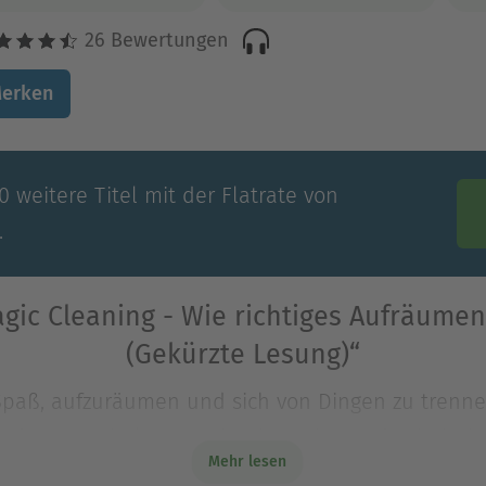
26 Bewertungen
erken
 weitere Titel mit der Flatrate von
.
gic Cleaning - Wie richtiges Aufräumen
(Gekürzte Lesung)“
aß, aufzuräumen und sich von Dingen zu trennen
h Ordnung zu halten. Doch mit Marie Kondos bahn
Mehr lesen