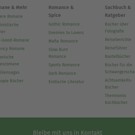
mane & Mehr
Romance &
Sachbuch &
Spice
Ratgeber
ere Romane
Gothic Romance
Bücher über
inistische
Fotografie
her
Enemies to Lovers
Reiseberichte
l-Good-Romane
Mafia Romance
Reiseführer
ency Romane
Slow Burn
Romance
Bastelbücher
orische
besromane
Sports Romance
Bücher für die
Schwangerscha
iliensagas
Dark Romance
Achtsamkeits-
topie Bücher
Erotische Literatur
Bücher
Thermomix
Kochbücher
Bleibe mit uns in Kontakt