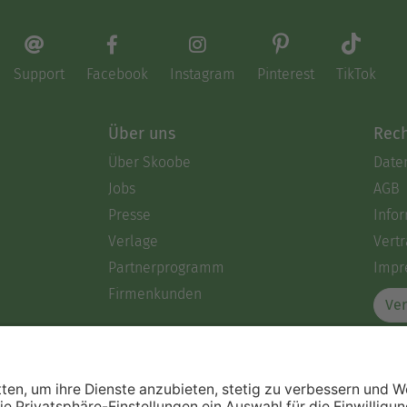
Support
Facebook
Instagram
Pinterest
TikTok
Über uns
Rech
Über Skoobe
Date
Jobs
AGB
Presse
Info
Verlage
Vertr
Partnerprogramm
Impr
Firmenkunden
Ver