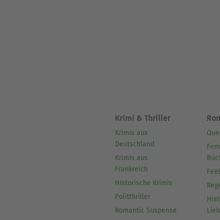
Krimi & Thriller
Ro
Krimis aus
Que
Deutschland
Fem
Krimis aus
Büc
Frankreich
Fee
Historische Krimis
Reg
Politthriller
Hist
Romantic Suspense
Lie