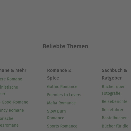
Beliebte Themen
mane & Mehr
Romance &
Sachbuch &
Spice
Ratgeber
ere Romane
Gothic Romance
Bücher über
inistische
Fotografie
her
Enemies to Lovers
Reiseberichte
l-Good-Romane
Mafia Romance
Reiseführer
ency Romane
Slow Burn
Romance
Bastelbücher
orische
besromane
Sports Romance
Bücher für die