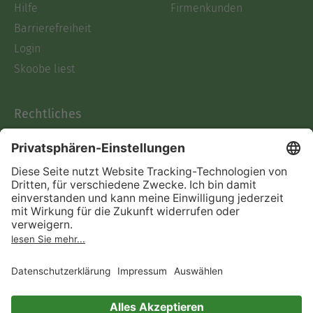
Hilfe
Firmenkunden
Barrierefreiheit
Login
Skoobe liest
Rechtliches
Datenschutz
AGB
Informationen nach Data
Act
Verträge hier kündigen
Impressum
Vertrag widerrufen