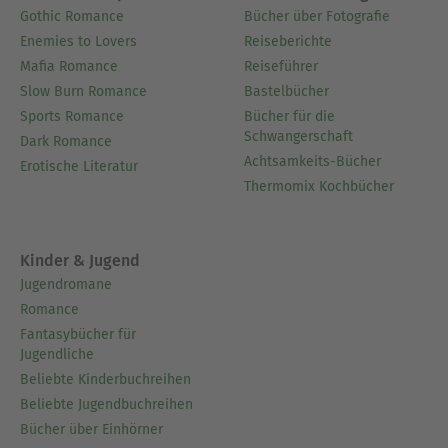
Gothic Romance
Bücher über Fotografie
Enemies to Lovers
Reiseberichte
Mafia Romance
Reiseführer
Slow Burn Romance
Bastelbücher
Sports Romance
Bücher für die
Schwangerschaft
Dark Romance
Achtsamkeits-Bücher
Erotische Literatur
Thermomix Kochbücher
Kinder & Jugend
Jugendromane
Romance
Fantasybücher für
Jugendliche
Beliebte Kinderbuchreihen
Beliebte Jugendbuchreihen
Bücher über Einhörner