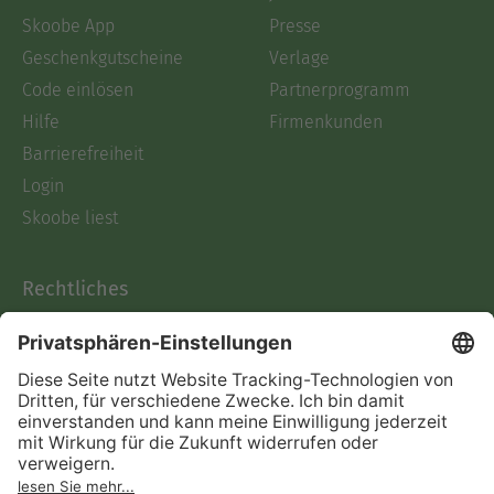
Skoobe App
Presse
Geschenkgutscheine
Verlage
Code einlösen
Partnerprogramm
Hilfe
Firmenkunden
Barrierefreiheit
Login
Skoobe liest
Rechtliches
Datenschutz
AGB
Informationen nach Data
Act
Verträge hier kündigen
Impressum