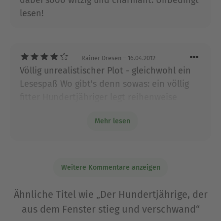
dabei sooo witzig und charmant. Unbedingt
lesen!
Rainer Dresen
– 16.04.2012
Völlig unrealistischer Plot - gleichwohl ein
Lesespaß Wo gibt's denn sowas: ein völlig
fitter Hundertjähriger legt reihenweise
Kriminelle und die Polizei aufs Kreuz. Und
Mehr lesen
hat, obwohl selbst völlig unpolitisch, früher
maßgeblich die Geschicke der
Weltgeschichte mitbestimmt? Die Leistung
des Autors und der Charme des Buches
Weitere Kommentare anzeigen
liegen darin, dass man sich diese Fragen als
Leser zwar mitunter stellt, man aber
Ähnliche Titel wie „Der Hundertjährige, der
totzdem vom Sog der Erzählung erfasst
aus dem Fenster stieg und verschwand“
wird. Vielleicht keine wirklich große