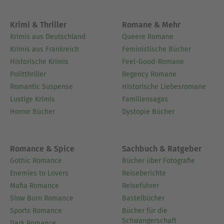
Krimi & Thriller
Romane & Mehr
Krimis aus Deutschland
Queere Romane
Krimis aus Frankreich
Feministische Bücher
Historische Krimis
Feel-Good-Romane
Politthriller
Regency Romane
Romantic Suspense
Historische Liebesromane
Lustige Krimis
Familiensagas
Horror Bücher
Dystopie Bücher
Romance & Spice
Sachbuch & Ratgeber
Gothic Romance
Bücher über Fotografie
Enemies to Lovers
Reiseberichte
Mafia Romance
Reiseführer
Slow Burn Romance
Bastelbücher
Sports Romance
Bücher für die
Schwangerschaft
Dark Romance