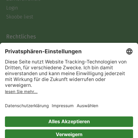
Login
Skoobe liest
Rechtliches
Datenschutz
AGB
Informationen nach Data
Act
Verträge hier kündigen
Impressum
Vertrag widerrufen
Immer ein gutes Buch