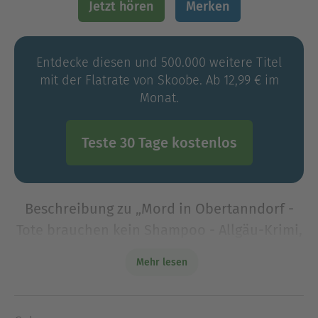
Jetzt hören
Merken
Entdecke diesen und 500.000 weitere Titel
mit der Flatrate von Skoobe. Ab 12,99 € im
Monat.
Teste 30 Tage kostenlos
Beschreibung zu „Mord in Obertanndorf -
Tote brauchen kein Shampoo - Allgäu-Krimi,
Teil 1 (Ungekürzt)“
Mehr lesen
Waschen, schneiden, umlegen!Folge 1:
Obertanndorf im Allgäu: Friseurin Luisa Schneider
traut ihren Augen nicht, als sie den beliebten Ex-