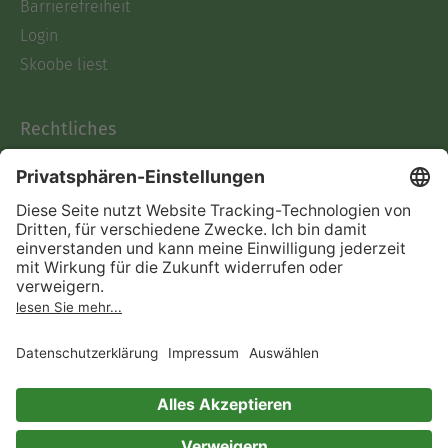
Barrierefreiheit
Login
Skoobe liest
Rechtliches
Datenschutz
AGB
Informationen nach Data
Act
Verträge hier kündigen
Impressum
Vertrag widerrufen
Immer ein gutes Buch