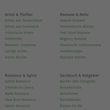
ebenso unterhaltsam wie die Serien."Leserstimme
Krimi & Thriller
Romane & Mehr
Ausblenden
Krimis aus Deutschland
Queere Romane
Krimis aus Frankreich
Feministische Bücher
Historische Krimis
Feel-Good-Romane
Politthriller
Regency Romane
Romantic Suspense
Historische Liebesromane
Lustige Krimis
Familiensagas
Horror Bücher
Dystopie Bücher
Romance & Spice
Sachbuch & Ratgeber
Gothic Romance
Bücher über Fotografie
Enemies to Lovers
Reiseberichte
Mafia Romance
Reiseführer
Slow Burn Romance
Bastelbücher
Sports Romance
Bücher für die