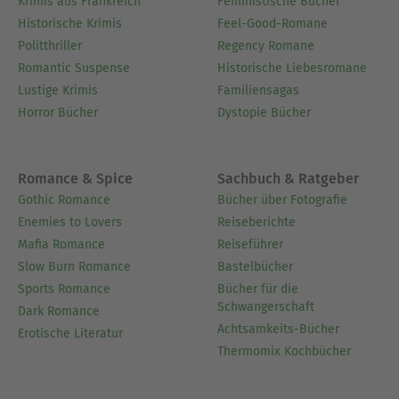
Krimis aus Frankreich
Feministische Bücher
Historische Krimis
Feel-Good-Romane
Politthriller
Regency Romane
Romantic Suspense
Historische Liebesromane
Lustige Krimis
Familiensagas
Horror Bücher
Dystopie Bücher
Romance & Spice
Sachbuch & Ratgeber
Gothic Romance
Bücher über Fotografie
Enemies to Lovers
Reiseberichte
Mafia Romance
Reiseführer
Slow Burn Romance
Bastelbücher
Sports Romance
Bücher für die
Schwangerschaft
Dark Romance
Achtsamkeits-Bücher
Erotische Literatur
Thermomix Kochbücher