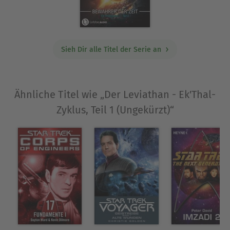
Über Cliff Allister
Schon immer ein Fan der Science-Fiction
Literatur war es der Traum des Autors, selber
Sieh Dir alle Titel der Serie an
derartige Romane zu schreiben. Erst in gesetztem
Alter ergab sich hierzu die Gelegenheit. Dies ist
das Erstlingswerk. Weitere Bücher sind in
Vorbereitung. Der Autor lebt derzeit als
Ähnliche Titel wie „Der Leviathan - Ek'Thal-
Tauchlehrer in Ägypten und betreibt dort eine
Zyklus, Teil 1 (Ungekürzt)“
eigene Tauchschule.
Ausblenden